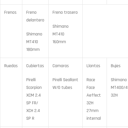
Frenos
Freno
Freno trasero
delantero
Shimano
Shimano
MT410
MT410
160mm
180mm
Ruedas
Cubiertas
Camaras
Llantas
Bujes
Pirelli
Pirelli Seallant
Race
Shimano
Scorpion
W/O tubes
Face
MT400/4
XCM 2.4
Aeffect
32H
SP FR/
32H
XCH 2.4
27mm
SP R
internal