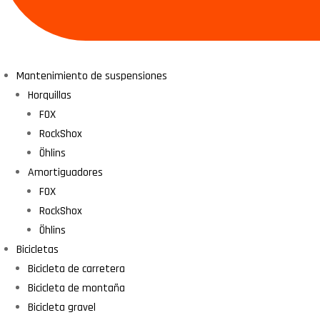
Mantenimiento de suspensiones
Horquillas
FOX
RockShox
Öhlins
Amortiguadores
FOX
RockShox
Öhlins
Bicicletas
Bicicleta de carretera
Bicicleta de montaña
Bicicleta gravel