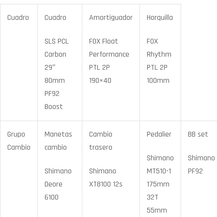
Cuadro
Cuadro
Amortiguador
Horquilla
SLS PCL
FOX Float
FOX
Carbon
Performance
Rhythm
29″
PTL 2P
PTL 2P
80mm
190×40
100mm
PF92
Boost
Grupo
Manetas
Cambio
Pedalier
BB set
Cambio
cambio
trasero
Shimano
Shimano
Shimano
Shimano
MT510-1
PF92
Deore
XT8100 12s
175mm
6100
32T
55mm