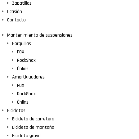
Zapatillas
Ocasión
Contacto
Mantenimiento de suspensiones
Horquillas
FOX
RockShox
Öhlins
Amortiguadores
FOX
RockShox
Öhlins
Bicicletas
Bicicleta de carretera
Bicicleta de montaña
Bicicleta gravel