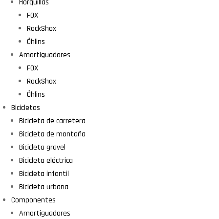
Horquillas
FOX
RockShox
Öhlins
Amortiguadores
FOX
RockShox
Öhlins
Bicicletas
Bicicleta de carretera
Bicicleta de montaña
Bicicleta gravel
Bicicleta eléctrica
Bicicleta infantil
Bicicleta urbana
Componentes
Amortiguadores