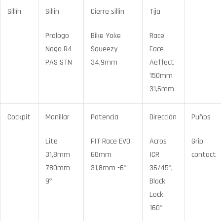
Sillín
Sillin
Cierre sillin
Tija
Prologo
Bike Yoke
Race
Nago R4
Squeezy
Face
PAS STN
34,9mm
Aeffect
150mm
31,6mm
Cockpit
Manillar
Potencia
Dirección
Puños
Lite
FIT Race EVO
Acros
Grip
31,8mm
60mm
ICR
contact
780mm
31,8mm -6º
36/45º,
9º
Block
Lock
160º