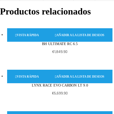
Productos relacionados
VISTA RÁPIDA
AÑADIR A LA LISTA DE DESEOS
BH ULTIMATE RC 6.5
Este
producto
€
1,849.90
tiene
múltiples
variantes.
VISTA RÁPIDA
AÑADIR A LA LISTA DE DESEOS
Las
opciones
LYNX RACE EVO CARBON LT 9.0
Este
se
producto
€
5,699.90
pueden
tiene
elegir
múltiples
en
variantes.