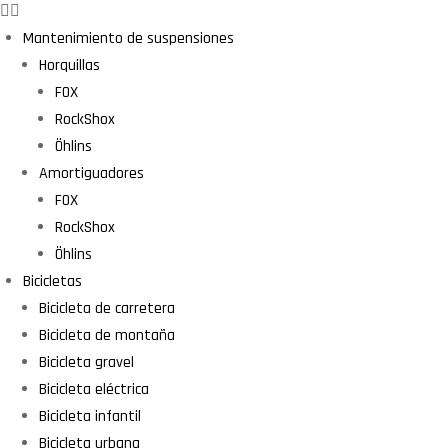
Mantenimiento de suspensiones
Horquillas
FOX
RockShox
Öhlins
Amortiguadores
FOX
RockShox
Öhlins
Bicicletas
Bicicleta de carretera
Bicicleta de montaña
Bicicleta gravel
Bicicleta eléctrica
Bicicleta infantil
Bicicleta urbana