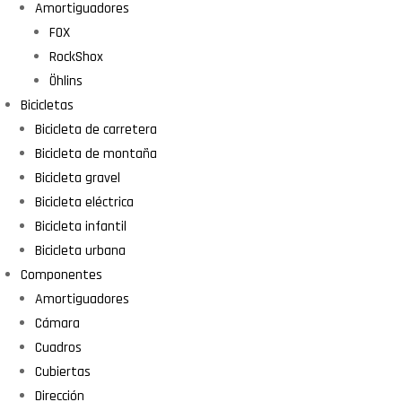
Amortiguadores
FOX
RockShox
Öhlins
Bicicletas
Bicicleta de carretera
Bicicleta de montaña
Bicicleta gravel
Bicicleta eléctrica
Bicicleta infantil
Bicicleta urbana
Componentes
Amortiguadores
Cámara
Cuadros
Cubiertas
Dirección