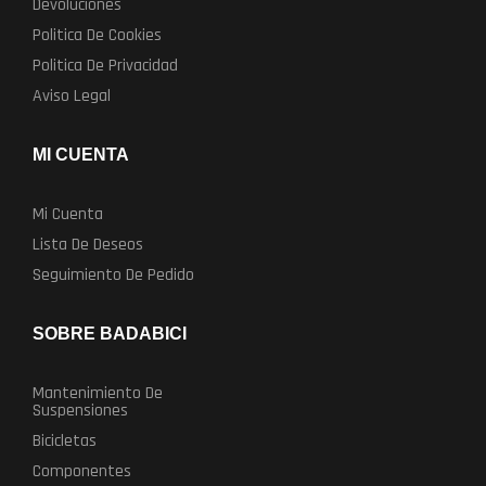
Devoluciones
elegir
Politica De Cookies
en
Politica De Privacidad
la
Aviso Legal
página
de
MI CUENTA
producto
Mi Cuenta
Lista De Deseos
Seguimiento De Pedido
SOBRE BADABICI
Mantenimiento De
Suspensiones
Bicicletas
Componentes