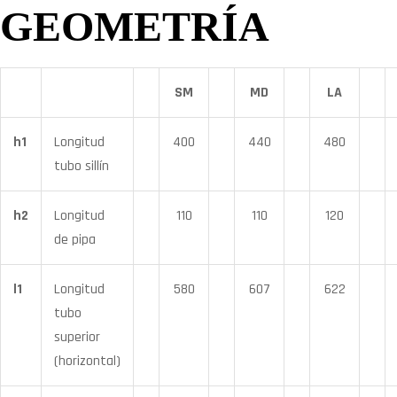
GEOMETRÍA
SM
MD
LA
h1
Longitud
400
440
480
tubo sillín
h2
Longitud
110
110
120
de pipa
l1
Longitud
580
607
622
tubo
superior
(horizontal)