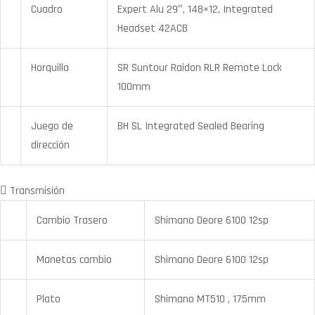
Cuadro
Expert Alu 29″, 148×12, Integrated
Headset 42ACB
Horquilla
SR Suntour Raidon RLR Remote Lock
100mm
Juego de
BH SL Integrated Sealed Bearing
dirección
Transmisión
Cambio Trasero
Shimano Deore 6100 12sp
Manetas cambio
Shimano Deore 6100 12sp
Plato
Shimano MT510 , 175mm