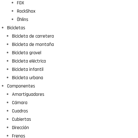
FOX
RockShox
Öhlins
Bicicletas
Bicicleta de carretera
Bicicleta de montaña
Bicicleta gravel
Bicicleta eléctrica
Bicicleta infantil
Bicicleta urbana
Componentes
Amortiguadores
Cámara
Cuadros
Cubiertas
Dirección
Frenos