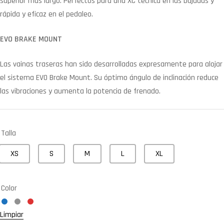
superior más largo. Perfectos para una XC técnica en las bajadas y
rápida y eficaz en el pedaleo.
EVO BRAKE MOUNT
Las vainas traseras han sido desarrolladas expresamente para alojar
el sistema EVO Brake Mount. Su óptimo ángulo de inclinación reduce
las vibraciones y aumenta la potencia de frenado.
Talla
XS
S
M
L
XL
Color
Limpiar