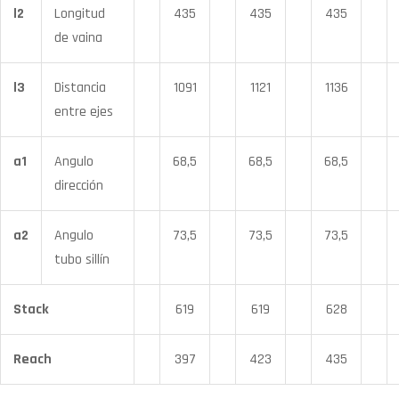
l2
Longitud
435
435
435
de vaina
l3
Distancia
1091
1121
1136
entre ejes
a1
Angulo
68,5
68,5
68,5
dirección
a2
Angulo
73,5
73,5
73,5
tubo sillín
Stack
619
619
628
Reach
397
423
435