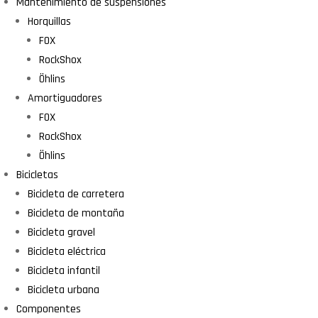
Mantenimiento de suspensiones
Horquillas
FOX
RockShox
Öhlins
Amortiguadores
FOX
RockShox
Öhlins
Bicicletas
Bicicleta de carretera
Bicicleta de montaña
Bicicleta gravel
Bicicleta eléctrica
Bicicleta infantil
Bicicleta urbana
Componentes