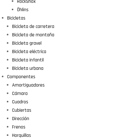
RockShox
Öhlins
Bicicletas
Bicicleta de carretera
Bicicleta de montaña
Bicicleta gravel
Bicicleta eléctrica
Bicicleta infantil
Bicicleta urbana
Componentes
Amortiguadores
Cámara
Cuadros
Cubiertas
Dirección
Frenos
Horquillas