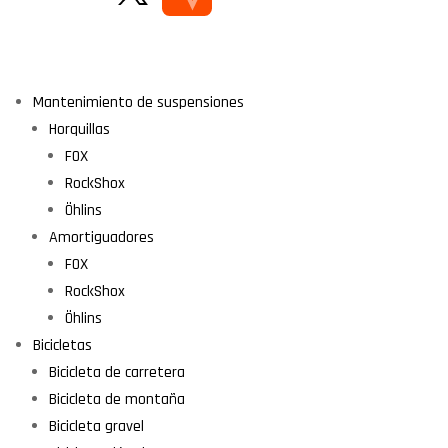
Mantenimiento de suspensiones
Horquillas
FOX
RockShox
Öhlins
Amortiguadores
FOX
RockShox
Öhlins
Bicicletas
Bicicleta de carretera
Bicicleta de montaña
Bicicleta gravel