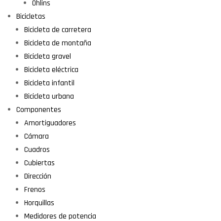
Öhlins
Bicicletas
Bicicleta de carretera
Bicicleta de montaña
Bicicleta gravel
Bicicleta eléctrica
Bicicleta infantil
Bicicleta urbana
Componentes
Amortiguadores
Cámara
Cuadros
Cubiertas
Dirección
Frenos
Horquillas
Medidores de potencia