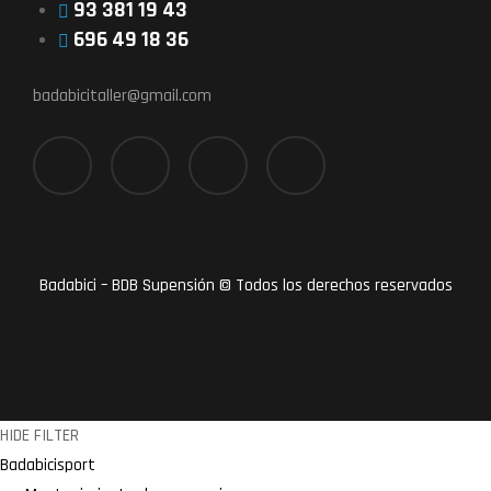
93 381 19 43
696 49 18 36
badabicitaller@gmail.com
Badabici – BDB Supensión © Todos los derechos reservados
HIDE FILTER
Badabicisport