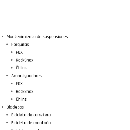
Mantenimiento de suspensiones
Horquillas
FOX
RockShox
Öhlins
Amortiguadores
FOX
RockShox
Öhlins
Bicicletas
Bicicleta de carretera
Bicicleta de montaña