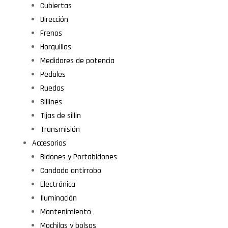
Cubiertas
Dirección
Frenos
Horquillas
Medidores de potencia
Pedales
Ruedas
Sillines
Tijas de sillin
Transmisión
Accesorios
Bidones y Portabidones
Candado antirrobo
Electrónica
Iluminación
Mantenimiento
Mochilas y bolsas