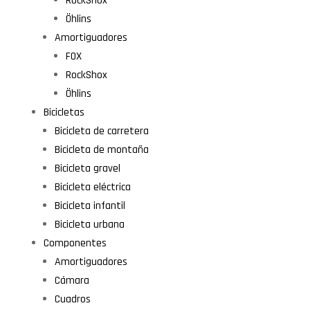
RockShox
Öhlins
Amortiguadores
FOX
RockShox
Öhlins
Bicicletas
Bicicleta de carretera
Bicicleta de montaña
Bicicleta gravel
Bicicleta eléctrica
Bicicleta infantil
Bicicleta urbana
Componentes
Amortiguadores
Cámara
Cuadros