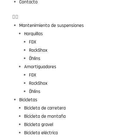
Contacto
Mantenimiento de suspensiones
Horquillas
FOX
RockShox
Öhlins
Amortiguadores
FOX
RockShox
Öhlins
Bicicletas
Bicicleta de carretera
Bicicleta de montaña
Bicicleta gravel
Bicicleta eléctrica