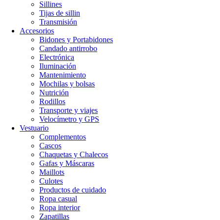
Sillines
Tijas de sillin
Transmisión
Accesorios
Bidones y Portabidones
Candado antirrobo
Electrónica
Iluminación
Mantenimiento
Mochilas y bolsas
Nutrición
Rodillos
Transporte y viajes
Velocímetro y GPS
Vestuario
Complementos
Cascos
Chaquetas y Chalecos
Gafas y Máscaras
Maillots
Culotes
Productos de cuidado
Ropa casual
Ropa interior
Zapatillas