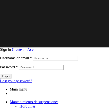
Sign in
Create an Account
Username or email
*
Password
*
Login
Lost your password?
Main menu
Mantenimiento de suspensiones
Horquillas