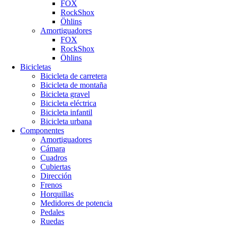
FOX
RockShox
Öhlins
Amortiguadores
FOX
RockShox
Öhlins
Bicicletas
Bicicleta de carretera
Bicicleta de montaña
Bicicleta gravel
Bicicleta eléctrica
Bicicleta infantil
Bicicleta urbana
Componentes
Amortiguadores
Cámara
Cuadros
Cubiertas
Dirección
Frenos
Horquillas
Medidores de potencia
Pedales
Ruedas