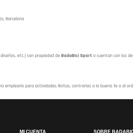
òs, Barcelona
 diseños, etc.) son propiedad de
BadaBici Sport
o cuentan con los de
emplearlo para actividades ilícitas, contrarias a la buena fe o al ord
MI CUENTA
SOBRE BADABIC