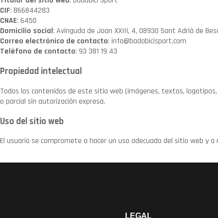
Titular del sitio web
: BadaBici Sport
CIF
: B66844283
CNAE
: 6450
Domicilio social
: Avinguda de Joan XXIII, 4, 08930 Sant Adrià de Bes
Correo electrónico de contacto
: info@badabicisport.com
Teléfono de contacto
: 93 381 19 43
Propiedad intelectual
Todos los contenidos de este sitio web (imágenes, textos, logotipos,
o parcial sin autorización expresa.
Uso del sitio web
El usuario se compromete a hacer un uso adecuado del sitio web y a no 
LEGAL