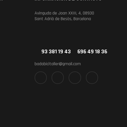
Avinguda de Joan XXIII, 4, 08930
Sant Adrià de Besòs, Barcelona
93 381 19 43
696 49 18 36
badabicitaller@gmail.com