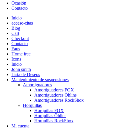
Ocasión
Contacto
Inicio
acceso-citas
Blog
Cart
Checkout
Contacto
Faqs
Home free
Icons
Inicio
John smith
Lista de Deseos
Mantenimiento de suspensiones
Amortiguadores
Amortiguadores FOX
Amortiguadores Öhlins
Amortiguadores RockShox
Horquillas
Horquillas FOX
Horquillas Öhlins
Horquillas RockShox
Mi cuenta