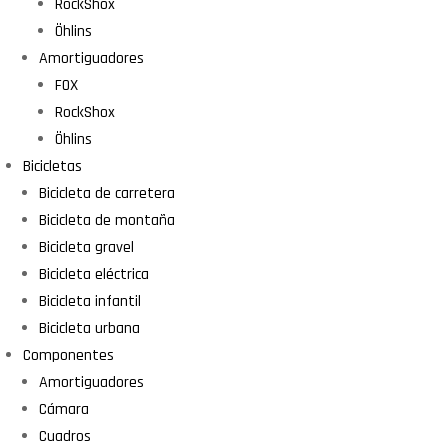
RockShox
Öhlins
Amortiguadores
FOX
RockShox
Öhlins
Bicicletas
Bicicleta de carretera
Bicicleta de montaña
Bicicleta gravel
Bicicleta eléctrica
Bicicleta infantil
Bicicleta urbana
Componentes
Amortiguadores
Cámara
Cuadros