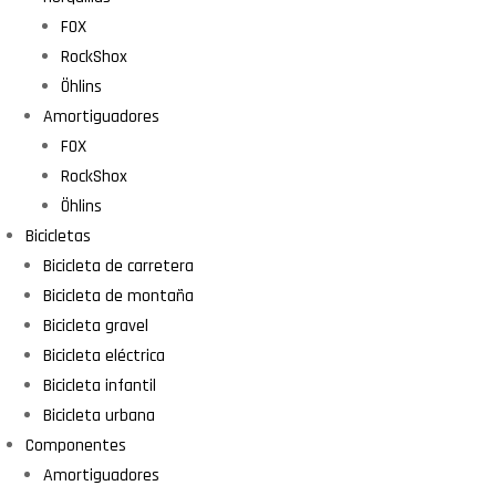
FOX
RockShox
Öhlins
Amortiguadores
FOX
RockShox
Öhlins
Bicicletas
Bicicleta de carretera
Bicicleta de montaña
Bicicleta gravel
Bicicleta eléctrica
Bicicleta infantil
Bicicleta urbana
Componentes
Amortiguadores