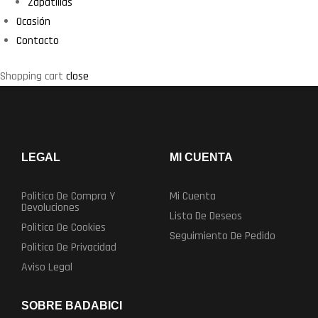
Zapatillas
Ocasión
Contacto
Shopping cart
close
LEGAL
MI CUENTA
Politica De Compra Y
Mi Cuenta
Devoluciones
Lista De Deseos
Politica De Cookies
Seguimiento De Pedido
Politica De Privacidad
Aviso Legal
SOBRE BADABICI