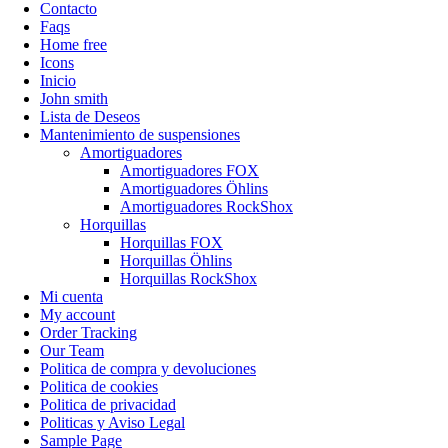
Contacto
Faqs
Home free
Icons
Inicio
John smith
Lista de Deseos
Mantenimiento de suspensiones
Amortiguadores
Amortiguadores FOX
Amortiguadores Öhlins
Amortiguadores RockShox
Horquillas
Horquillas FOX
Horquillas Öhlins
Horquillas RockShox
Mi cuenta
My account
Order Tracking
Our Team
Politica de compra y devoluciones
Politica de cookies
Politica de privacidad
Politicas y Aviso Legal
Sample Page