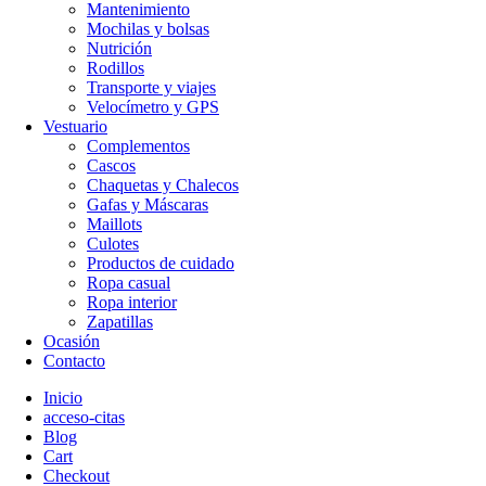
Mantenimiento
Mochilas y bolsas
Nutrición
Rodillos
Transporte y viajes
Velocímetro y GPS
Vestuario
Complementos
Cascos
Chaquetas y Chalecos
Gafas y Máscaras
Maillots
Culotes
Productos de cuidado
Ropa casual
Ropa interior
Zapatillas
Ocasión
Contacto
Inicio
acceso-citas
Blog
Cart
Checkout