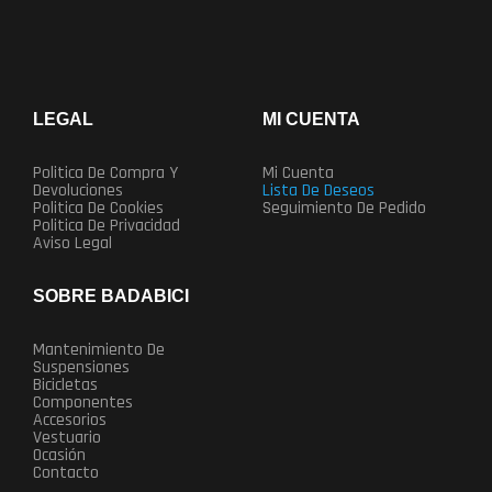
LEGAL
MI CUENTA
Politica De Compra Y
Mi Cuenta
Devoluciones
Lista De Deseos
Politica De Cookies
Seguimiento De Pedido
Politica De Privacidad
Aviso Legal
SOBRE BADABICI
Mantenimiento De
Suspensiones
Bicicletas
Componentes
Accesorios
Vestuario
Ocasión
Contacto