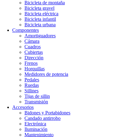
Bicicleta de montaña
Bicicleta gravel
Bicicleta eléctrica
Bicicleta infantil
Bicicleta urbana
Componentes
Amortiguadores
Cámara
Cuadros
Cubiertas
Dirección
Frenos
Horquillas
Medidores de potencia
Pedales
Ruedas
Sillines
Tijas de sillin
Transmisión
Accesorios
Bidones y Portabidones
Candado antirrobo
Electrónica
Iluminación
Mantenimiento