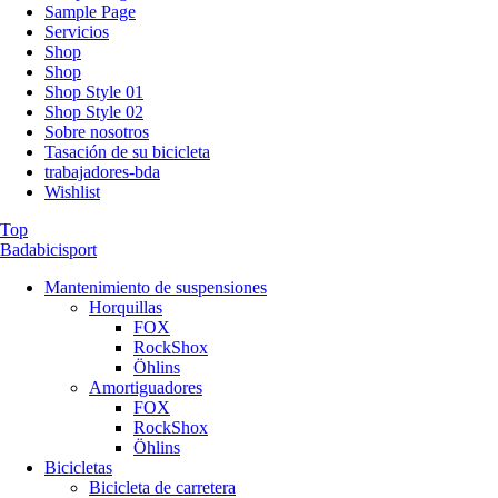
Sample Page
Servicios
Shop
Shop
Shop Style 01
Shop Style 02
Sobre nosotros
Tasación de su bicicleta
trabajadores-bda
Wishlist
Top
Badabicisport
Mantenimiento de suspensiones
Horquillas
FOX
RockShox
Öhlins
Amortiguadores
FOX
RockShox
Öhlins
Bicicletas
Bicicleta de carretera