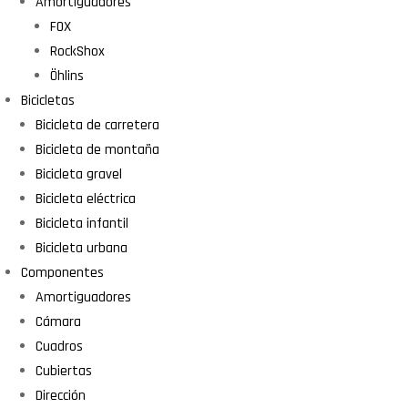
Amortiguadores
FOX
RockShox
Öhlins
Bicicletas
Bicicleta de carretera
Bicicleta de montaña
Bicicleta gravel
Bicicleta eléctrica
Bicicleta infantil
Bicicleta urbana
Componentes
Amortiguadores
Cámara
Cuadros
Cubiertas
Dirección