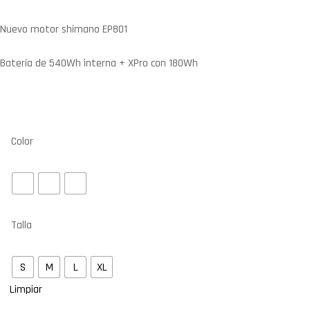
Nuevo motor shimano EP801
Batería de 540Wh interna + XPro con 180Wh
Color
Talla
S
M
L
XL
Limpiar