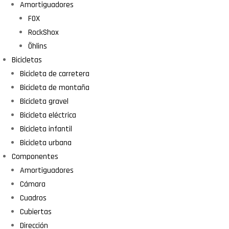
Amortiguadores
FOX
RockShox
Öhlins
Bicicletas
Bicicleta de carretera
Bicicleta de montaña
Bicicleta gravel
Bicicleta eléctrica
Bicicleta infantil
Bicicleta urbana
Componentes
Amortiguadores
Cámara
Cuadros
Cubiertas
Dirección