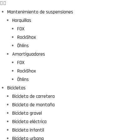
Mantenimiento de suspensiones
Horquillas
FOX
RockShox
Öhlins
Amortiguadores
FOX
RockShox
Öhlins
Bicicletas
Bicicleta de carretera
Bicicleta de montaña
Bicicleta gravel
Bicicleta eléctrica
Bicicleta infantil
Bicicleta urbana