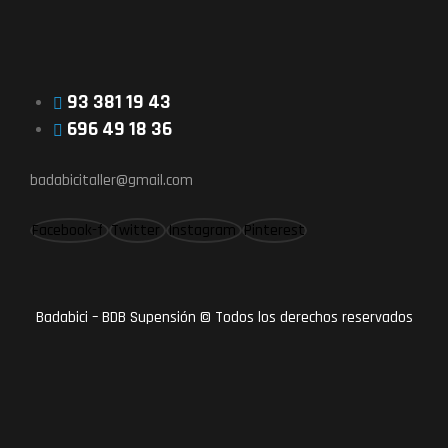
93 381 19 43
696 49 18 36
badabicitaller@gmail.com
Facebook-f
Twitter
Instagram
Pinterest
Badabici – BDB Supensión © Todos los derechos reservados