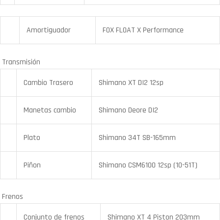
Amortiguador
FOX FLOAT X Performance
Transmisión
Cambio Trasero
Shimano XT DI2 12sp
Manetas cambio
Shimano Deore DI2
Plato
Shimano 34T SB-165mm
Piñon
Shimano CSM6100 12sp (10-51T)
Frenos
Conjunto de frenos
Shimano XT 4 Piston 203mm