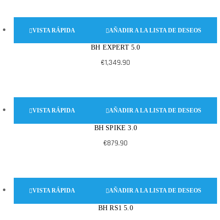
VISTA RÁPIDA
AÑADIR A LA LISTA DE DESEOS
BH EXPERT 5.0
Este
producto
€
1,349.90
tiene
múltiples
variantes.
VISTA RÁPIDA
AÑADIR A LA LISTA DE DESEOS
Las
opciones
BH SPIKE 3.0
Este
se
producto
€
879.90
pueden
tiene
elegir
múltiples
en
variantes.
VISTA RÁPIDA
AÑADIR A LA LISTA DE DESEOS
la
Las
página
opciones
BH RS1 5.0