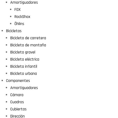
Amortiguadores
FOX
RockShox
Öhlins
Bicicletas
Bicicleta de carretera
Bicicleta de montaña
Bicicleta gravel
Bicicleta eléctrica
Bicicleta infantil
Bicicleta urbana
Componentes
Amortiguadores
Cámara
Cuadros
Cubiertas
Dirección