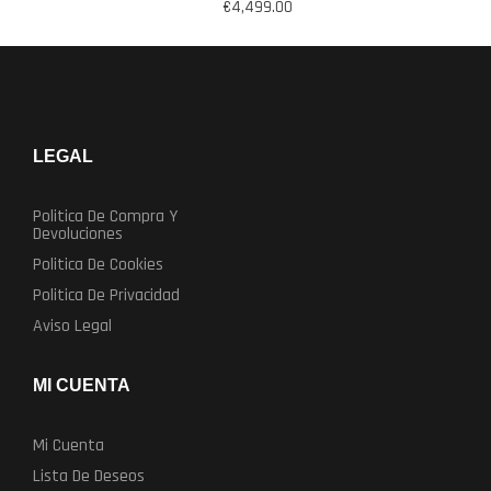
de
se
€
4,499.00
producto
pueden
elegir
en
la
página
LEGAL
de
producto
Politica De Compra Y
Devoluciones
Politica De Cookies
Politica De Privacidad
Aviso Legal
MI CUENTA
Mi Cuenta
Lista De Deseos