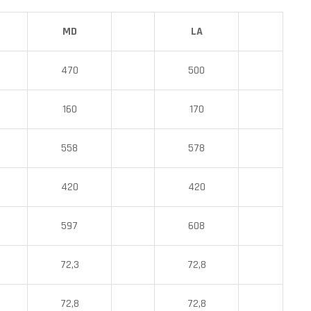
MD
LA
470
500
160
170
558
578
420
420
597
608
72,3
72,8
72,8
72,8