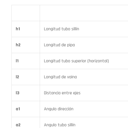
h1
Longitud tubo sillín
h2
Longitud de pipa
l1
Longitud tubo superior (horizontal)
l2
Longitud de vaina
l3
Distancia entre ejes
a1
Angulo dirección
a2
Angulo tubo sillín