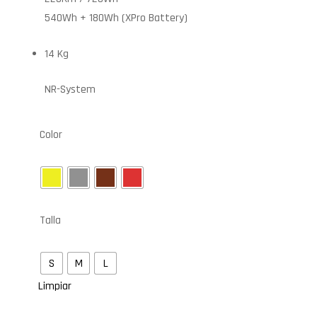
540Wh + 180Wh (XPro Battery)
14 Kg
NR-System
Color
Talla
S
M
L
Limpiar