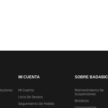
MI CUENTA
SOBRE BADABIC
luciones
Mi Cuenta
Mantenimiento De
Suspensiones
Lista De Deseos
Bicicletas
Seguimiento De Pedido
Componentes