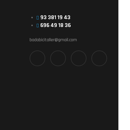
93 381 19 43
696 49 18 36
badabicitaller@gmail.com