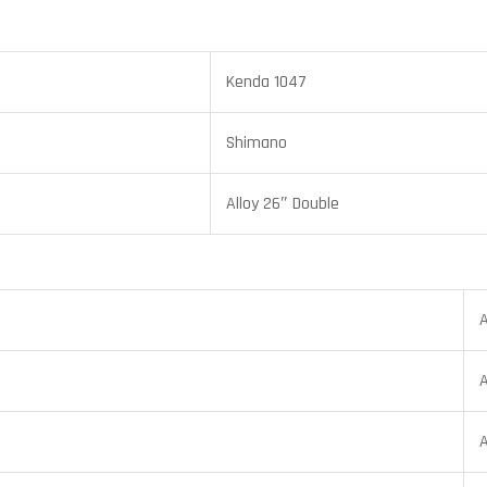
Kenda 1047
Shimano
Alloy 26″ Double
A
A
A