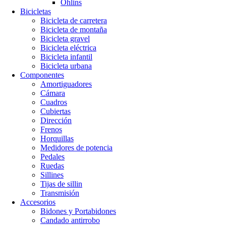
Öhlins
Bicicletas
Bicicleta de carretera
Bicicleta de montaña
Bicicleta gravel
Bicicleta eléctrica
Bicicleta infantil
Bicicleta urbana
Componentes
Amortiguadores
Cámara
Cuadros
Cubiertas
Dirección
Frenos
Horquillas
Medidores de potencia
Pedales
Ruedas
Sillines
Tijas de sillin
Transmisión
Accesorios
Bidones y Portabidones
Candado antirrobo