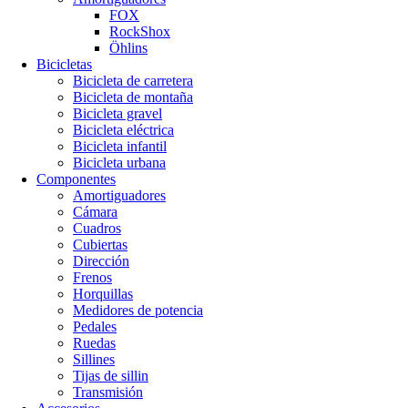
FOX
RockShox
Öhlins
Bicicletas
Bicicleta de carretera
Bicicleta de montaña
Bicicleta gravel
Bicicleta eléctrica
Bicicleta infantil
Bicicleta urbana
Componentes
Amortiguadores
Cámara
Cuadros
Cubiertas
Dirección
Frenos
Horquillas
Medidores de potencia
Pedales
Ruedas
Sillines
Tijas de sillin
Transmisión