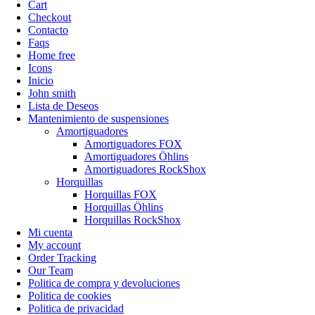
Cart
Checkout
Contacto
Faqs
Home free
Icons
Inicio
John smith
Lista de Deseos
Mantenimiento de suspensiones
Amortiguadores
Amortiguadores FOX
Amortiguadores Öhlins
Amortiguadores RockShox
Horquillas
Horquillas FOX
Horquillas Öhlins
Horquillas RockShox
Mi cuenta
My account
Order Tracking
Our Team
Politica de compra y devoluciones
Politica de cookies
Politica de privacidad