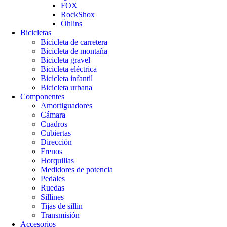
FOX
RockShox
Öhlins
Bicicletas
Bicicleta de carretera
Bicicleta de montaña
Bicicleta gravel
Bicicleta eléctrica
Bicicleta infantil
Bicicleta urbana
Componentes
Amortiguadores
Cámara
Cuadros
Cubiertas
Dirección
Frenos
Horquillas
Medidores de potencia
Pedales
Ruedas
Sillines
Tijas de sillin
Transmisión
Accesorios