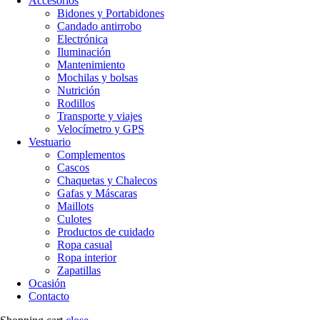
Accesorios
Bidones y Portabidones
Candado antirrobo
Electrónica
Iluminación
Mantenimiento
Mochilas y bolsas
Nutrición
Rodillos
Transporte y viajes
Velocímetro y GPS
Vestuario
Complementos
Cascos
Chaquetas y Chalecos
Gafas y Máscaras
Maillots
Culotes
Productos de cuidado
Ropa casual
Ropa interior
Zapatillas
Ocasión
Contacto