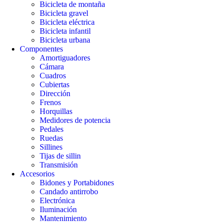
Bicicleta de montaña
Bicicleta gravel
Bicicleta eléctrica
Bicicleta infantil
Bicicleta urbana
Componentes
Amortiguadores
Cámara
Cuadros
Cubiertas
Dirección
Frenos
Horquillas
Medidores de potencia
Pedales
Ruedas
Sillines
Tijas de sillin
Transmisión
Accesorios
Bidones y Portabidones
Candado antirrobo
Electrónica
Iluminación
Mantenimiento