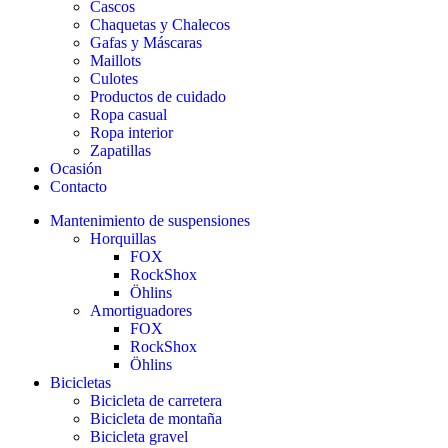
Cascos
Chaquetas y Chalecos
Gafas y Máscaras
Maillots
Culotes
Productos de cuidado
Ropa casual
Ropa interior
Zapatillas
Ocasión
Contacto
Mantenimiento de suspensiones
Horquillas
FOX
RockShox
Öhlins
Amortiguadores
FOX
RockShox
Öhlins
Bicicletas
Bicicleta de carretera
Bicicleta de montaña
Bicicleta gravel