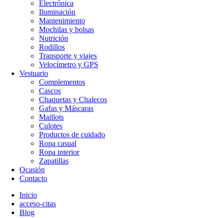
Electrónica
Iluminación
Mantenimiento
Mochilas y bolsas
Nutrición
Rodillos
Transporte y viajes
Velocímetro y GPS
Vestuario
Complementos
Cascos
Chaquetas y Chalecos
Gafas y Máscaras
Maillots
Culotes
Productos de cuidado
Ropa casual
Ropa interior
Zapatillas
Ocasión
Contacto
Inicio
acceso-citas
Blog