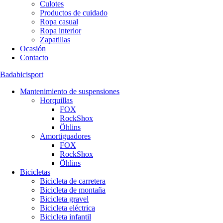
Culotes
Productos de cuidado
Ropa casual
Ropa interior
Zapatillas
Ocasión
Contacto
Badabicisport
Mantenimiento de suspensiones
Horquillas
FOX
RockShox
Öhlins
Amortiguadores
FOX
RockShox
Öhlins
Bicicletas
Bicicleta de carretera
Bicicleta de montaña
Bicicleta gravel
Bicicleta eléctrica
Bicicleta infantil