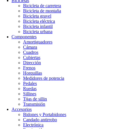
Bicicletas
Bicicleta de carretera
Bicicleta de montaña
Bicicleta gravel
Bicicleta eléctrica
Bicicleta infantil
Bicicleta urbana
Componentes
Amortiguadores
Cámara
Cuadros
Cubiertas
Dirección
Frenos
Horquillas
Medidores de potencia
Pedales
Ruedas
Sillines
Tijas de sillin
Transmisión
Accesorios
Bidones y Portabidones
Candado antirrobo
Electrónica