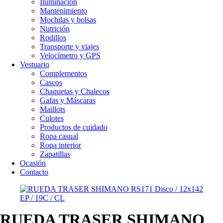
Iluminación
Mantenimiento
Mochilas y bolsas
Nutrición
Rodillos
Transporte y viajes
Velocímetro y GPS
Vestuario
Complementos
Cascos
Chaquetas y Chalecos
Gafas y Máscaras
Maillots
Culotes
Productos de cuidado
Ropa casual
Ropa interior
Zapatillas
Ocasión
Contacto
RUEDA TRASER SHIMANO