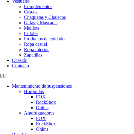
Vestuario
Complementos
Cascos
Chaquetas y Chalecos
Gafas y Máscaras
Maillots
Culotes
Productos de cuidado
Ropa casual
Ropa interior
Zapatillas
Ocasión
Contacto
Mantenimiento de suspensiones
Horquillas
FOX
RockShox
Öhlins
Amortiguadores
FOX
RockShox
Öhlins