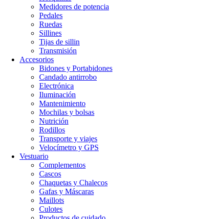
Medidores de potencia
Pedales
Ruedas
Sillines
Tijas de sillin
Transmisión
Accesorios
Bidones y Portabidones
Candado antirrobo
Electrónica
Iluminación
Mantenimiento
Mochilas y bolsas
Nutrición
Rodillos
Transporte y viajes
Velocímetro y GPS
Vestuario
Complementos
Cascos
Chaquetas y Chalecos
Gafas y Máscaras
Maillots
Culotes
Productos de cuidado