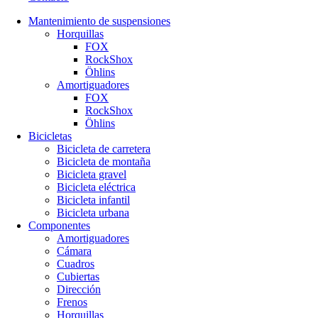
Mantenimiento de suspensiones
Horquillas
FOX
RockShox
Öhlins
Amortiguadores
FOX
RockShox
Öhlins
Bicicletas
Bicicleta de carretera
Bicicleta de montaña
Bicicleta gravel
Bicicleta eléctrica
Bicicleta infantil
Bicicleta urbana
Componentes
Amortiguadores
Cámara
Cuadros
Cubiertas
Dirección
Frenos
Horquillas