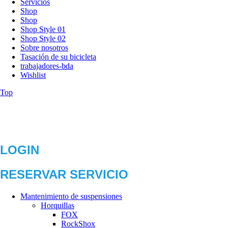
Servicios
Shop
Shop
Shop Style 01
Shop Style 02
Sobre nosotros
Tasación de su bicicleta
trabajadores-bda
Wishlist
Top
LOGIN
RESERVAR SERVICIO
Mantenimiento de suspensiones
Horquillas
FOX
RockShox