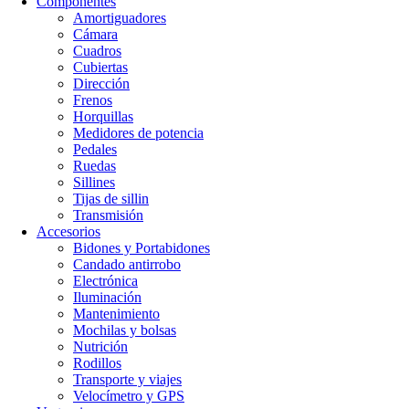
Componentes
Amortiguadores
Cámara
Cuadros
Cubiertas
Dirección
Frenos
Horquillas
Medidores de potencia
Pedales
Ruedas
Sillines
Tijas de sillin
Transmisión
Accesorios
Bidones y Portabidones
Candado antirrobo
Electrónica
Iluminación
Mantenimiento
Mochilas y bolsas
Nutrición
Rodillos
Transporte y viajes
Velocímetro y GPS