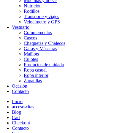
Mochilas y bolsas
Nutrición
Rodillos
Transporte y viajes
Velocímetro y GPS
Vestuario
Complementos
Cascos
Chaquetas y Chalecos
Gafas y Máscaras
Maillots
Culotes
Productos de cuidado
Ropa casual
Ropa interior
Zapatillas
Ocasión
Contacto
Inicio
acceso-citas
Blog
Cart
Checkout
Contacto