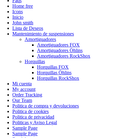
Faqs
Home free
Icons
Inicio
John smith
Lista de Deseos
Mantenimiento de suspensiones
Amortiguadores
Amortiguadores FOX
Amortiguadores Öhlins
Amortiguadores RockShox
Horquillas
Horquillas FOX
Horquillas Öhlins
Horquillas RockShox
Mi cuenta
My account
Order Tracking
Our Team
Politica de compra y devoluciones
Politica de cookies
Politica de privacidad
Politicas y Aviso Legal
Sample Page
Sample Page