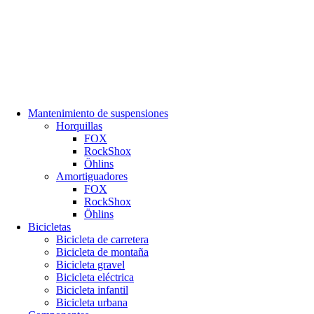
Mantenimiento de suspensiones
Horquillas
FOX
RockShox
Öhlins
Amortiguadores
FOX
RockShox
Öhlins
Bicicletas
Bicicleta de carretera
Bicicleta de montaña
Bicicleta gravel
Bicicleta eléctrica
Bicicleta infantil
Bicicleta urbana