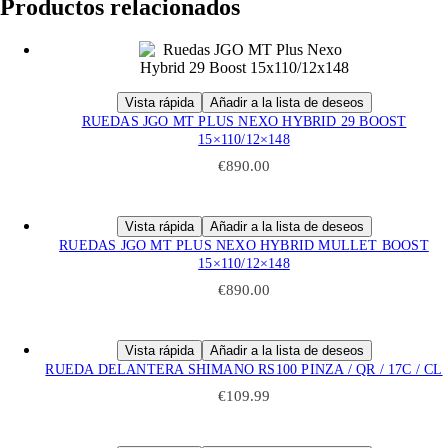
Productos relacionados
Vista rápida
Añadir a la lista de deseos
Este
RUEDAS JGO MT PLUS NEXO HYBRID 29 BOOST
producto
15×110/12×148
tiene
€
890.00
múltiples
variantes.
Las
Vista rápida
Añadir a la lista de deseos
opciones
Este
RUEDAS JGO MT PLUS NEXO HYBRID MULLET BOOST
se
producto
15×110/12×148
pueden
tiene
elegir
€
890.00
múltiples
en
variantes.
la
Las
página
Vista rápida
Añadir a la lista de deseos
opciones
de
RUEDA DELANTERA SHIMANO RS100 PINZA / QR / 17C / CL
se
producto
pueden
€
109.99
elegir
en
la