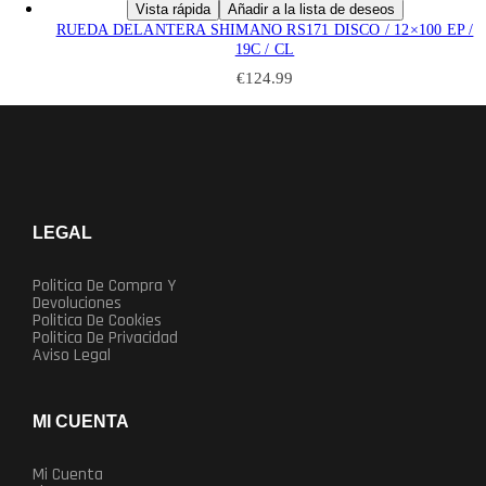
Vista rápida
Añadir a la lista de deseos
página
RUEDA DELANTERA SHIMANO RS171 DISCO / 12×100 EP /
de
19C / CL
producto
€
124.99
LEGAL
Politica De Compra Y
Devoluciones
Politica De Cookies
Politica De Privacidad
Aviso Legal
MI CUENTA
Mi Cuenta