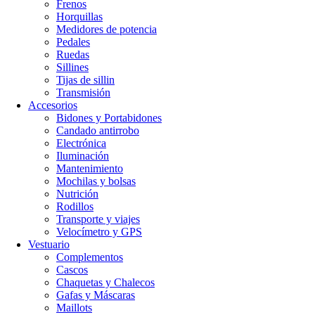
Frenos
Horquillas
Medidores de potencia
Pedales
Ruedas
Sillines
Tijas de sillin
Transmisión
Accesorios
Bidones y Portabidones
Candado antirrobo
Electrónica
Iluminación
Mantenimiento
Mochilas y bolsas
Nutrición
Rodillos
Transporte y viajes
Velocímetro y GPS
Vestuario
Complementos
Cascos
Chaquetas y Chalecos
Gafas y Máscaras
Maillots