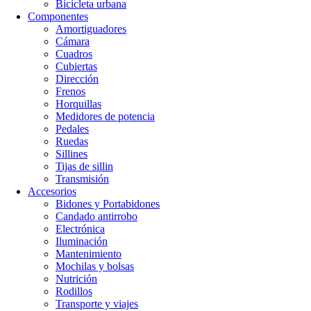
Bicicleta urbana
Componentes
Amortiguadores
Cámara
Cuadros
Cubiertas
Dirección
Frenos
Horquillas
Medidores de potencia
Pedales
Ruedas
Sillines
Tijas de sillin
Transmisión
Accesorios
Bidones y Portabidones
Candado antirrobo
Electrónica
Iluminación
Mantenimiento
Mochilas y bolsas
Nutrición
Rodillos
Transporte y viajes