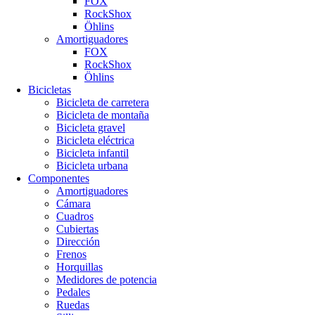
FOX
RockShox
Öhlins
Amortiguadores
FOX
RockShox
Öhlins
Bicicletas
Bicicleta de carretera
Bicicleta de montaña
Bicicleta gravel
Bicicleta eléctrica
Bicicleta infantil
Bicicleta urbana
Componentes
Amortiguadores
Cámara
Cuadros
Cubiertas
Dirección
Frenos
Horquillas
Medidores de potencia
Pedales
Ruedas