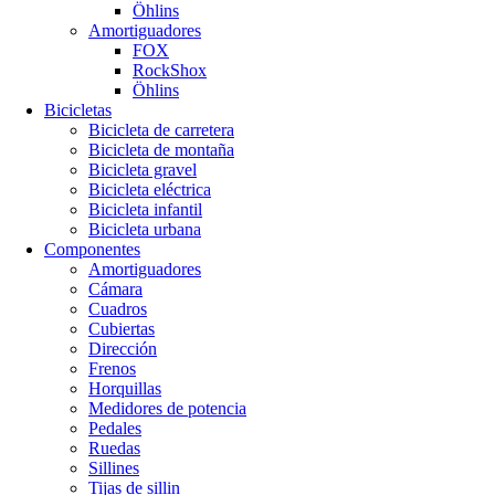
Öhlins
Amortiguadores
FOX
RockShox
Öhlins
Bicicletas
Bicicleta de carretera
Bicicleta de montaña
Bicicleta gravel
Bicicleta eléctrica
Bicicleta infantil
Bicicleta urbana
Componentes
Amortiguadores
Cámara
Cuadros
Cubiertas
Dirección
Frenos
Horquillas
Medidores de potencia
Pedales
Ruedas
Sillines
Tijas de sillin