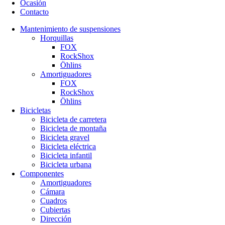
Ocasión
Contacto
Mantenimiento de suspensiones
Horquillas
FOX
RockShox
Öhlins
Amortiguadores
FOX
RockShox
Öhlins
Bicicletas
Bicicleta de carretera
Bicicleta de montaña
Bicicleta gravel
Bicicleta eléctrica
Bicicleta infantil
Bicicleta urbana
Componentes
Amortiguadores
Cámara
Cuadros
Cubiertas
Dirección