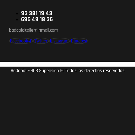
93 381 19 43
696 49 18 36
badabicitaller@gmail.com
Facebook-f
Twitter
Instagram
Pinterest
Badabici – BDB Supensión © Todos los derechos reservados