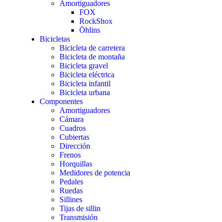
Amortiguadores
FOX
RockShox
Öhlins
Bicicletas
Bicicleta de carretera
Bicicleta de montaña
Bicicleta gravel
Bicicleta eléctrica
Bicicleta infantil
Bicicleta urbana
Componentes
Amortiguadores
Cámara
Cuadros
Cubiertas
Dirección
Frenos
Horquillas
Medidores de potencia
Pedales
Ruedas
Sillines
Tijas de sillin
Transmisión