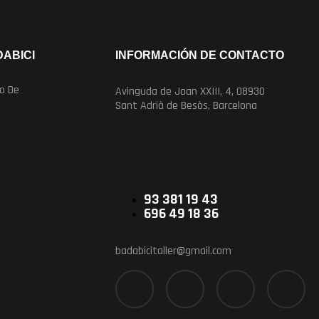
ABICI
INFORMACIÓN DE CONTACTO
o De
Avinguda de Joan XXIII, 4, 08930
Sant Adrià de Besòs, Barcelona
93 381 19 43
696 49 18 36
badabicitaller@gmail.com