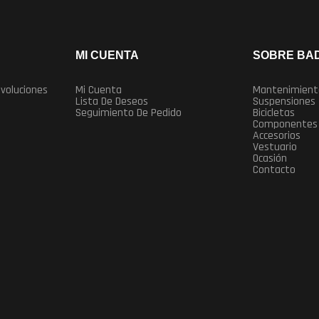
MI CUENTA
SOBRE BAD
evoluciones
Mi Cuenta
Mantenimient
Lista De Deseos
Suspensiones
Seguimiento De Pedido
Bicicletas
Componentes
Accesorios
Vestuario
Ocasión
Contacto