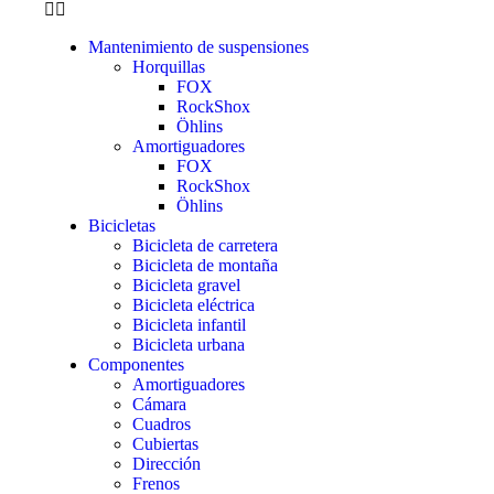
Mantenimiento de suspensiones
Horquillas
FOX
RockShox
Öhlins
Amortiguadores
FOX
RockShox
Öhlins
Bicicletas
Bicicleta de carretera
Bicicleta de montaña
Bicicleta gravel
Bicicleta eléctrica
Bicicleta infantil
Bicicleta urbana
Componentes
Amortiguadores
Cámara
Cuadros
Cubiertas
Dirección
Frenos