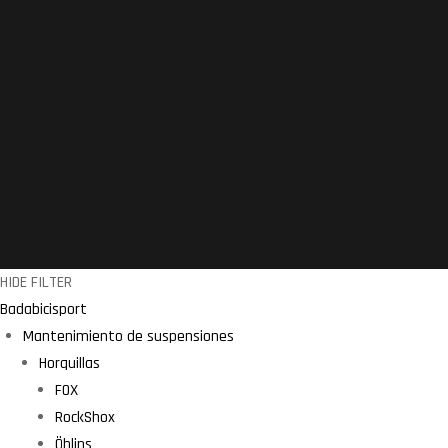
HIDE FILTER
Badabicisport
Mantenimiento de suspensiones
Horquillas
FOX
RockShox
Öhlins