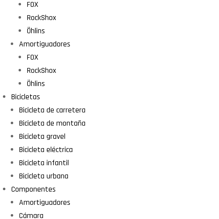
FOX
RockShox
Öhlins
Amortiguadores
FOX
RockShox
Öhlins
Bicicletas
Bicicleta de carretera
Bicicleta de montaña
Bicicleta gravel
Bicicleta eléctrica
Bicicleta infantil
Bicicleta urbana
Componentes
Amortiguadores
Cámara