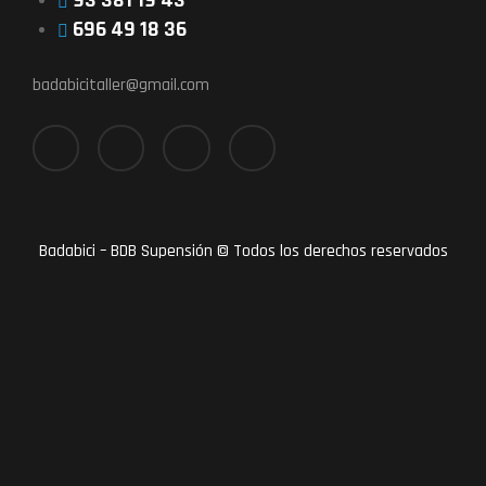
93 381 19 43
696 49 18 36
badabicitaller@gmail.com
Badabici – BDB Supensión © Todos los derechos reservados