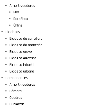
Amortiguadores
FOX
RockShox
Öhlins
Bicicletas
Bicicleta de carretera
Bicicleta de montaña
Bicicleta gravel
Bicicleta eléctrica
Bicicleta infantil
Bicicleta urbana
Componentes
Amortiguadores
Cámara
Cuadros
Cubiertas