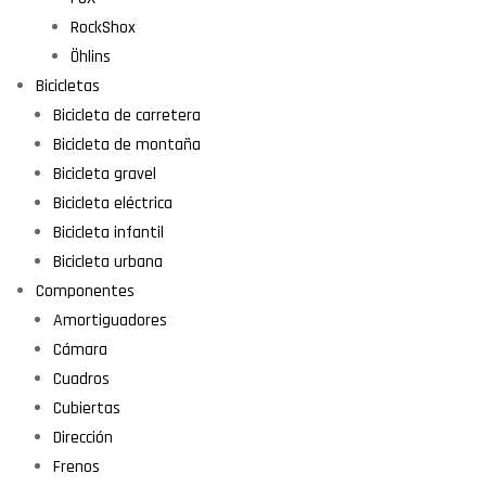
RockShox
Öhlins
Bicicletas
Bicicleta de carretera
Bicicleta de montaña
Bicicleta gravel
Bicicleta eléctrica
Bicicleta infantil
Bicicleta urbana
Componentes
Amortiguadores
Cámara
Cuadros
Cubiertas
Dirección
Frenos