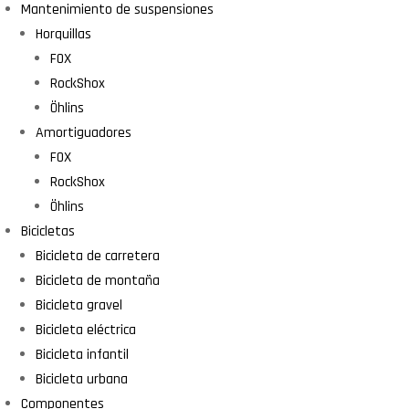
Mantenimiento de suspensiones
Horquillas
FOX
RockShox
Öhlins
Amortiguadores
FOX
RockShox
Öhlins
Bicicletas
Bicicleta de carretera
Bicicleta de montaña
Bicicleta gravel
Bicicleta eléctrica
Bicicleta infantil
Bicicleta urbana
Componentes