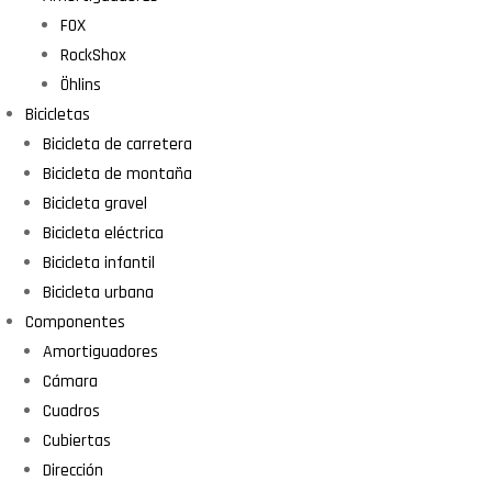
FOX
RockShox
Öhlins
Bicicletas
Bicicleta de carretera
Bicicleta de montaña
Bicicleta gravel
Bicicleta eléctrica
Bicicleta infantil
Bicicleta urbana
Componentes
Amortiguadores
Cámara
Cuadros
Cubiertas
Dirección