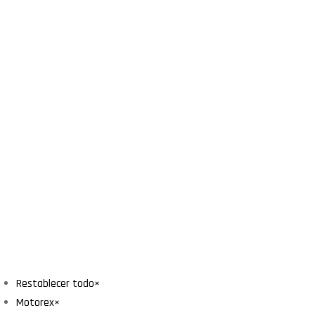
Restablecer todo
×
Motorex
×