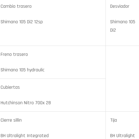
Cambio trasero
Desviador
Shimano 105 Di2 12sp
Shimano 105
Di2
Freno trasero
Shimano 105 hydraulic
Cubiertas
Hutchinson Nitro 700x 28
Cierre sillin
Tija
BH Ultralight Integrated
BH Ultralight