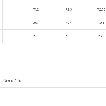
71,2
72,3
72,75
367
374
381
513
526
542
is, Negro, Rojo