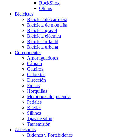
RockShox
Öhlins
Bicicletas
Bicicleta de carretera
Bicicleta de montaña
Bicicleta gravel
Bicicleta eléctrica
Bicicleta infantil
Bicicleta urbana
Componentes
Amortiguadores
Cámara
Cuadros
Cubiertas
Dirección
Frenos
Horquillas
Medidores de potencia
Pedales
Ruedas
Sillines
Tijas de sillin
Transmisión
Accesorios
Bidones y Portabidones