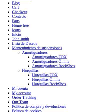
Blog
Cart
Checkout
Contacto
Faqs
Home free
Icons
Inicio
John smith
Lista de Deseos
Mantenimiento de suspensiones
Amortiguadores
Amortiguadores FOX
Amortiguadores Öhlins
Amortiguadores RockShox
Horquillas
Horquillas FOX
Horquillas Öhlins
Horquillas RockShox
Mi cuenta
My account
Order Tracking
Our Team
Politica de compra y devoluciones
Politica de cookies