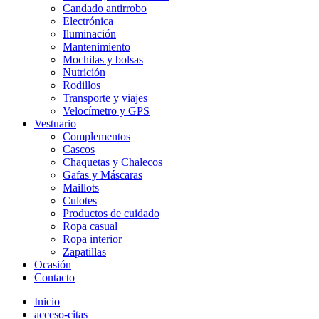
Candado antirrobo
Electrónica
Iluminación
Mantenimiento
Mochilas y bolsas
Nutrición
Rodillos
Transporte y viajes
Velocímetro y GPS
Vestuario
Complementos
Cascos
Chaquetas y Chalecos
Gafas y Máscaras
Maillots
Culotes
Productos de cuidado
Ropa casual
Ropa interior
Zapatillas
Ocasión
Contacto
Inicio
acceso-citas