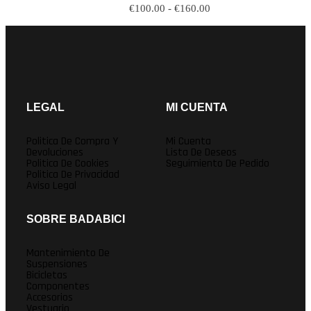
€
100.00
-
€
160.00
LEGAL
MI CUENTA
Politica De Compra Y
Mi Cuenta
Devoluciones
Lista De Deseos
Politica De Cookies
Seguimiento De Pedido
Politica De Privacidad
Aviso Legal
SOBRE BADABICI
Mantenimiento De
Suspensiones
Bicicletas
Componentes
Accesorios
Vestuario