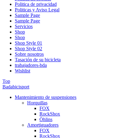
Politica de privacidad
Politicas y Aviso Legal
Sample Page
Sample Page
Servicios
Shop
Shop
Shop Style 01
Shop Style 02
Sobre nosotros
Tasación de su bicicleta
trabajadores-bda
Wishlist
Top
Badabicisport
Mantenimiento de suspensiones
Horquillas
FOX
RockShox
Öhlins
Amortiguadores
FOX
RockShox