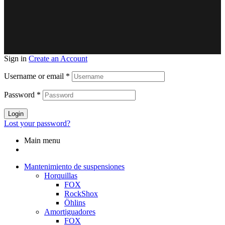
Sign in
Create an Account
Username or email
*
Password
*
Login
Lost your password?
Main menu
Mantenimiento de suspensiones
Horquillas
FOX
RockShox
Öhlins
Amortiguadores
FOX