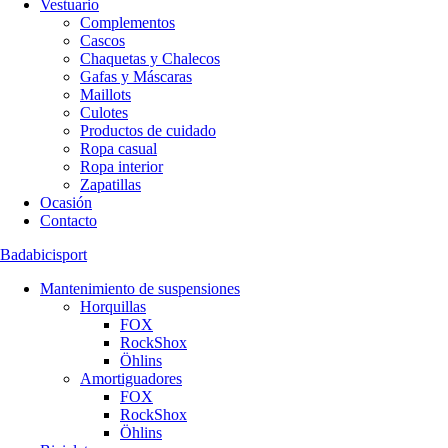
Vestuario
Complementos
Cascos
Chaquetas y Chalecos
Gafas y Máscaras
Maillots
Culotes
Productos de cuidado
Ropa casual
Ropa interior
Zapatillas
Ocasión
Contacto
Badabicisport
Mantenimiento de suspensiones
Horquillas
FOX
RockShox
Öhlins
Amortiguadores
FOX
RockShox
Öhlins