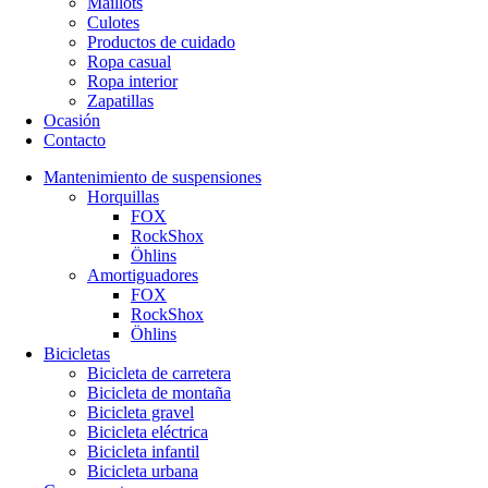
Maillots
Culotes
Productos de cuidado
Ropa casual
Ropa interior
Zapatillas
Ocasión
Contacto
Mantenimiento de suspensiones
Horquillas
FOX
RockShox
Öhlins
Amortiguadores
FOX
RockShox
Öhlins
Bicicletas
Bicicleta de carretera
Bicicleta de montaña
Bicicleta gravel
Bicicleta eléctrica
Bicicleta infantil
Bicicleta urbana