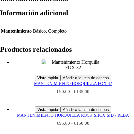
Información adicional
Mantenimiento
Básico, Completo
Productos relacionados
Vista rápida
Añadir a la lista de deseos
Este
MANTENIMIENTO HORQUILLA FOX 32
producto
Rango
€
90.00
-
€
135.00
tiene
de
múltiples
precios:
variantes.
desde
Vista rápida
Añadir a la lista de deseos
Las
€90.00
Este
MANTENIMIENTO HORQUILLA ROCK SHOX SID / REBA
opciones
hasta
producto
se
€135.00
Rango
€
95.00
-
€
150.00
tiene
pueden
de
múltiples
elegir
precios: