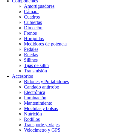
Componentes
Amortiguadores
Cámara
Cuadros
Cubiertas
Dirección
Frenos
Horquillas
Medidores de potencia
Pedales
Ruedas
Sillines
Tijas de sillin
Transmisión
Accesorios
Bidones y Portabidones
Candado antirrobo
Electrónica
Iluminación
Mantenimiento
Mochilas y bolsas
Nutrición
Rodillos
Transporte y viajes
Velocímetro y GPS