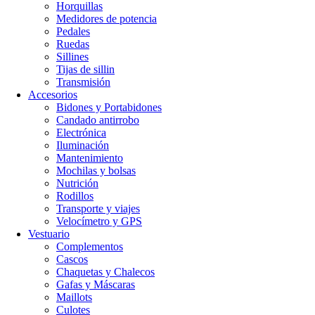
Horquillas
Medidores de potencia
Pedales
Ruedas
Sillines
Tijas de sillin
Transmisión
Accesorios
Bidones y Portabidones
Candado antirrobo
Electrónica
Iluminación
Mantenimiento
Mochilas y bolsas
Nutrición
Rodillos
Transporte y viajes
Velocímetro y GPS
Vestuario
Complementos
Cascos
Chaquetas y Chalecos
Gafas y Máscaras
Maillots
Culotes