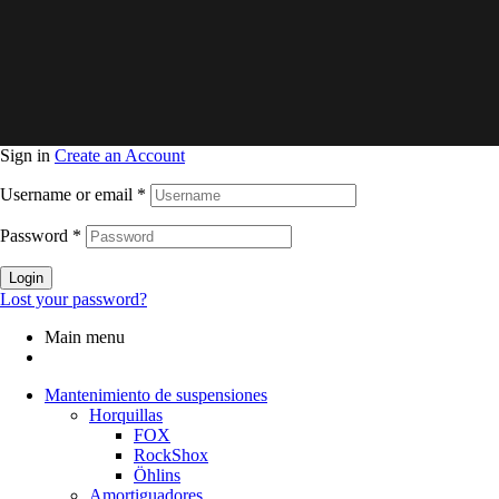
Sign in
Create an Account
Username or email
*
Password
*
Login
Lost your password?
Main menu
Mantenimiento de suspensiones
Horquillas
FOX
RockShox
Öhlins
Amortiguadores