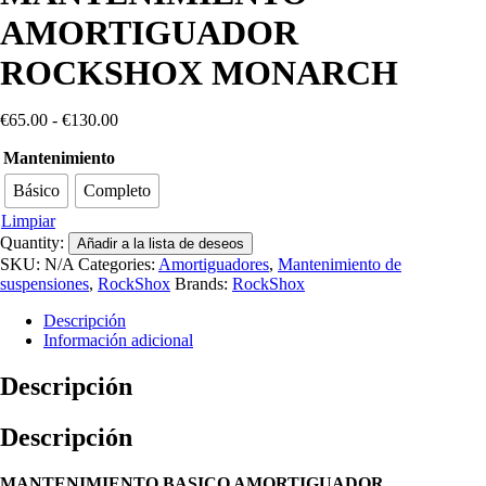
AMORTIGUADOR
ROCKSHOX MONARCH
Rango
€
65.00
-
€
130.00
de
Mantenimiento
precios:
desde
Básico
Completo
€65.00
hasta
Limpiar
€130.00
Quantity:
Añadir a la lista de deseos
SKU:
N/A
Categories:
Amortiguadores
,
Mantenimiento de
suspensiones
,
RockShox
Brands:
RockShox
Descripción
Información adicional
Descripción
Descripción
MANTENIMIENTO BASICO AMORTIGUADOR