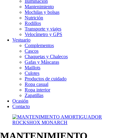
Iluminación
Mantenimiento
Mochilas y bolsas
Nutrición
Rodillos
Transporte y viajes
Velocímetro y GPS
Vestuario
Complementos
Cascos
Chaquetas y Chalecos
Gafas y Máscaras
Maillots
Culotes
Productos de cuidado
Ropa casual
Ropa interior
Zapatillas
Ocasión
Contacto
MANTENIMIENTO