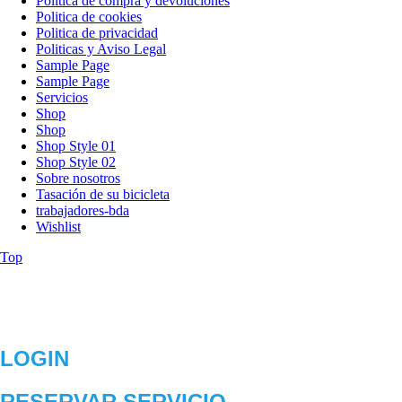
Politica de compra y devoluciones
Politica de cookies
Politica de privacidad
Politicas y Aviso Legal
Sample Page
Sample Page
Servicios
Shop
Shop
Shop Style 01
Shop Style 02
Sobre nosotros
Tasación de su bicicleta
trabajadores-bda
Wishlist
Top
LOGIN
RESERVAR SERVICIO