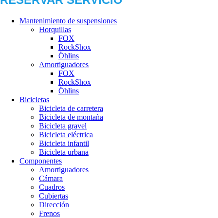
Mantenimiento de suspensiones
Horquillas
FOX
RockShox
Öhlins
Amortiguadores
FOX
RockShox
Öhlins
Bicicletas
Bicicleta de carretera
Bicicleta de montaña
Bicicleta gravel
Bicicleta eléctrica
Bicicleta infantil
Bicicleta urbana
Componentes
Amortiguadores
Cámara
Cuadros
Cubiertas
Dirección
Frenos