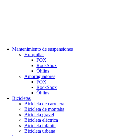
Mantenimiento de suspensiones
Horquillas
FOX
RockShox
Öhlins
Amortiguadores
FOX
RockShox
Öhlins
Bicicletas
Bicicleta de carretera
Bicicleta de montaña
Bicicleta gravel
Bicicleta eléctrica
Bicicleta infantil
Bicicleta urbana