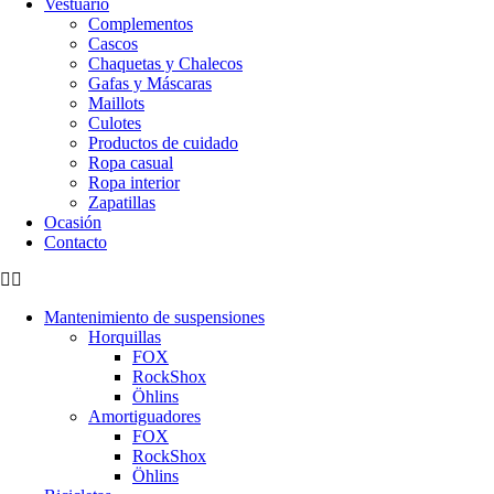
Vestuario
Complementos
Cascos
Chaquetas y Chalecos
Gafas y Máscaras
Maillots
Culotes
Productos de cuidado
Ropa casual
Ropa interior
Zapatillas
Ocasión
Contacto
Mantenimiento de suspensiones
Horquillas
FOX
RockShox
Öhlins
Amortiguadores
FOX
RockShox
Öhlins