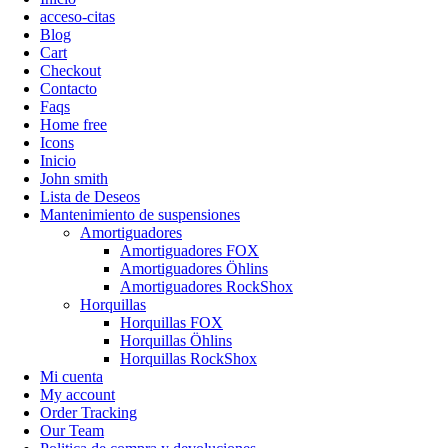
acceso-citas
Blog
Cart
Checkout
Contacto
Faqs
Home free
Icons
Inicio
John smith
Lista de Deseos
Mantenimiento de suspensiones
Amortiguadores
Amortiguadores FOX
Amortiguadores Öhlins
Amortiguadores RockShox
Horquillas
Horquillas FOX
Horquillas Öhlins
Horquillas RockShox
Mi cuenta
My account
Order Tracking
Our Team