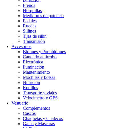
Dirección
Frenos
Horquillas
Medidores de potencia
Pedales
Ruedas
Sillines
Tijas de sillin
Transmisión
Accesorios
Bidones y Portabidones
Candado antirrobo
Electrónica
Iluminación
Mantenimiento
Mochilas y bolsas
Nutrición
Rodillos
Transporte y viajes
Velocímetro y GPS
Vestuario
Complementos
Cascos
Chaquetas y Chalecos
Gafas y Máscaras