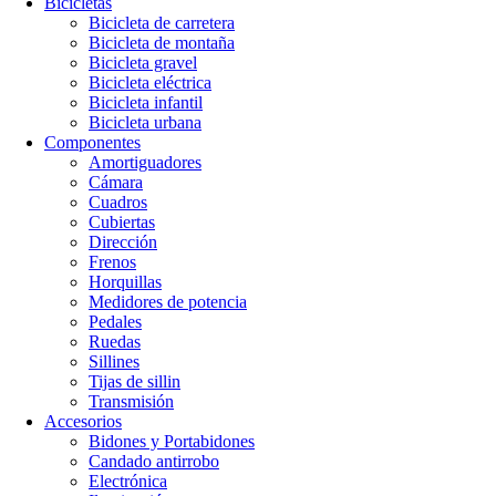
Bicicletas
Bicicleta de carretera
Bicicleta de montaña
Bicicleta gravel
Bicicleta eléctrica
Bicicleta infantil
Bicicleta urbana
Componentes
Amortiguadores
Cámara
Cuadros
Cubiertas
Dirección
Frenos
Horquillas
Medidores de potencia
Pedales
Ruedas
Sillines
Tijas de sillin
Transmisión
Accesorios
Bidones y Portabidones
Candado antirrobo
Electrónica