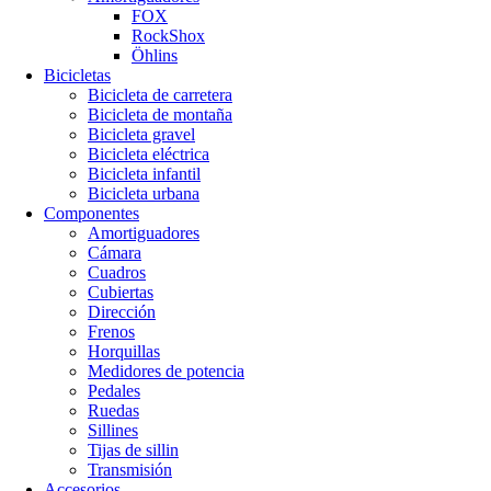
FOX
RockShox
Öhlins
Bicicletas
Bicicleta de carretera
Bicicleta de montaña
Bicicleta gravel
Bicicleta eléctrica
Bicicleta infantil
Bicicleta urbana
Componentes
Amortiguadores
Cámara
Cuadros
Cubiertas
Dirección
Frenos
Horquillas
Medidores de potencia
Pedales
Ruedas
Sillines
Tijas de sillin
Transmisión
Accesorios