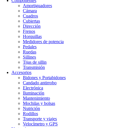
Componentes
Amortiguadores
Cámara
Cuadros
Cubiertas
Dirección
Frenos
Horquillas
Medidores de potencia
Pedales
Ruedas
Sillines
Tijas de sillin
Transmisión
Accesorios
Bidones y Portabidones
Candado antirrobo
Electrónica
Iluminación
Mantenimiento
Mochilas y bolsas
Nutrición
Rodillos
Transporte y viajes
Velocímetro y GPS