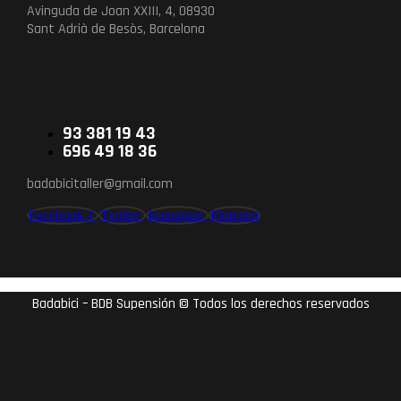
Avinguda de Joan XXIII, 4, 08930
Sant Adrià de Besòs, Barcelona
93 381 19 43
696 49 18 36
badabicitaller@gmail.com
Facebook-f
Twitter
Instagram
Pinterest
Badabici – BDB Supensión © Todos los derechos reservados