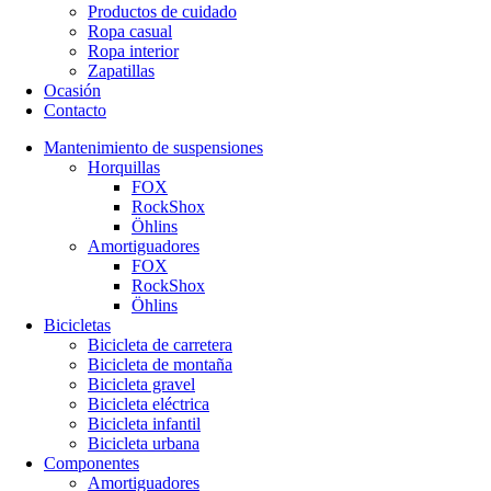
Productos de cuidado
Ropa casual
Ropa interior
Zapatillas
Ocasión
Contacto
Mantenimiento de suspensiones
Horquillas
FOX
RockShox
Öhlins
Amortiguadores
FOX
RockShox
Öhlins
Bicicletas
Bicicleta de carretera
Bicicleta de montaña
Bicicleta gravel
Bicicleta eléctrica
Bicicleta infantil
Bicicleta urbana
Componentes
Amortiguadores