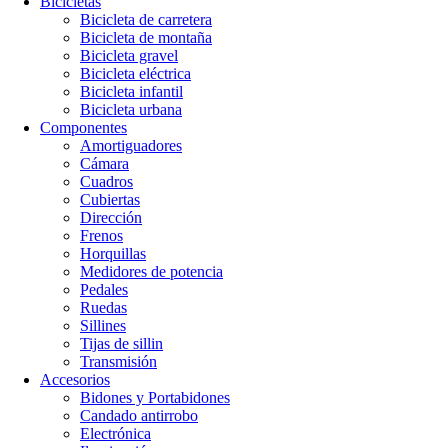
Bicicletas
Bicicleta de carretera
Bicicleta de montaña
Bicicleta gravel
Bicicleta eléctrica
Bicicleta infantil
Bicicleta urbana
Componentes
Amortiguadores
Cámara
Cuadros
Cubiertas
Dirección
Frenos
Horquillas
Medidores de potencia
Pedales
Ruedas
Sillines
Tijas de sillin
Transmisión
Accesorios
Bidones y Portabidones
Candado antirrobo
Electrónica