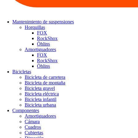
Mantenimiento de suspensiones
Horquillas
FOX
RockShox
Öhlins
Amortiguadores
FOX
RockShox
Öhlins
Bicicletas
Bicicleta de carretera
Bicicleta de montaña
Bicicleta gravel
Bicicleta eléctrica
Bicicleta infantil
Bicicleta urbana
Componentes
Amortiguadores
Cámara
Cuadros
Cubiertas