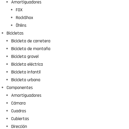
Amortiguadores
FOX
RockShox
Öhlins
Bicicletas
Bicicleta de carretera
Bicicleta de montaña
Bicicleta gravel
Bicicleta eléctrica
Bicicleta infantil
Bicicleta urbana
Componentes
Amortiguadores
Cámara
Cuadros
Cubiertas
Dirección