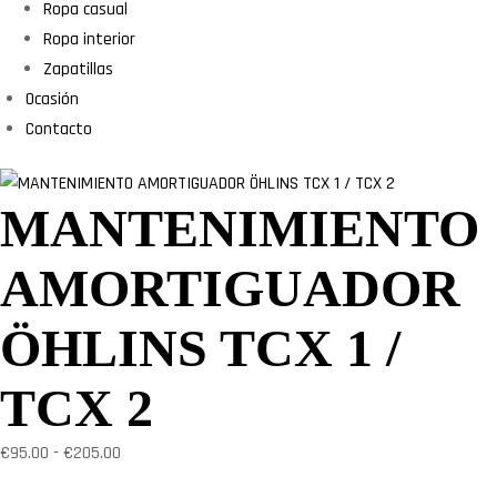
Ropa casual
Ropa interior
Zapatillas
Ocasión
Contacto
MANTENIMIENTO
AMORTIGUADOR
ÖHLINS TCX 1 /
TCX 2
Rango
€
95.00
-
€
205.00
de