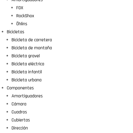
FOX
RockShox
Öhlins
Bicicletas
Bicicleta de carretera
Bicicleta de montaña
Bicicleta gravel
Bicicleta eléctrica
Bicicleta infantil
Bicicleta urbana
Componentes
Amortiguadores
Cámara
Cuadros
Cubiertas
Dirección