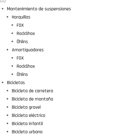
Mantenimiento de suspensiones
Horquillas
FOX
RockShox
Öhlins
Amortiguadores
FOX
RockShox
Öhlins
Bicicletas
Bicicleta de carretera
Bicicleta de montaña
Bicicleta gravel
Bicicleta eléctrica
Bicicleta infantil
Bicicleta urbana