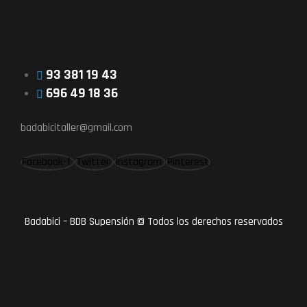
93 381 19 43
696 49 18 36
badabicitaller@gmail.com
Facebook-f
Twitter
Instagram
Pinterest
Badabici – BDB Supensión © Todos los derechos reservados