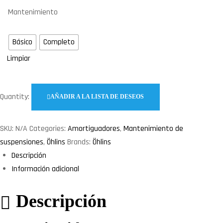
precios:
Mantenimiento
desde
€95.00
Básico
Completo
hasta
Limpiar
€205.00
Quantity:
AÑADIR A LA LISTA DE DESEOS
SKU:
N/A
Categories:
Amortiguadores
,
Mantenimiento de
suspensiones
,
Öhlins
Brands:
Öhlins
Descripción
Información adicional
Descripción