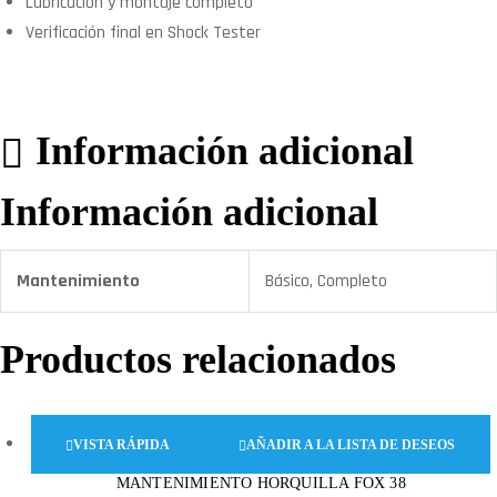
Lubricación y montaje completo
Verificación final en Shock Tester
Información adicional
Información adicional
Mantenimiento
Básico, Completo
Productos relacionados
VISTA RÁPIDA
AÑADIR A LA LISTA DE DESEOS
MANTENIMIENTO HORQUILLA FOX 38
Este