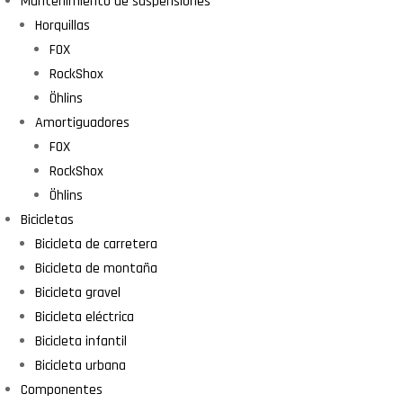
Mantenimiento de suspensiones
Horquillas
FOX
RockShox
Öhlins
Amortiguadores
FOX
RockShox
Öhlins
Bicicletas
Bicicleta de carretera
Bicicleta de montaña
Bicicleta gravel
Bicicleta eléctrica
Bicicleta infantil
Bicicleta urbana
Componentes