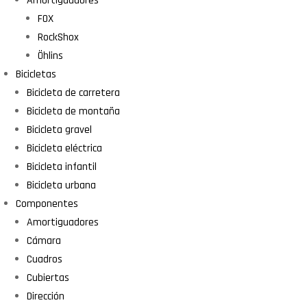
Amortiguadores
FOX
RockShox
Öhlins
Bicicletas
Bicicleta de carretera
Bicicleta de montaña
Bicicleta gravel
Bicicleta eléctrica
Bicicleta infantil
Bicicleta urbana
Componentes
Amortiguadores
Cámara
Cuadros
Cubiertas
Dirección