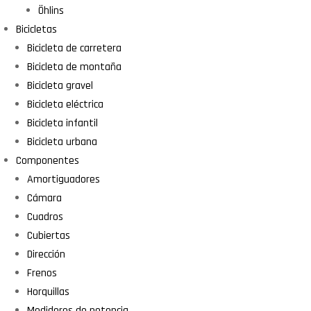
Öhlins
Bicicletas
Bicicleta de carretera
Bicicleta de montaña
Bicicleta gravel
Bicicleta eléctrica
Bicicleta infantil
Bicicleta urbana
Componentes
Amortiguadores
Cámara
Cuadros
Cubiertas
Dirección
Frenos
Horquillas
Medidores de potencia