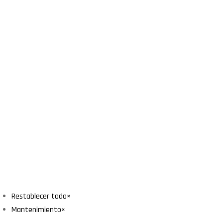
Restablecer todo
×
Mantenimiento
×