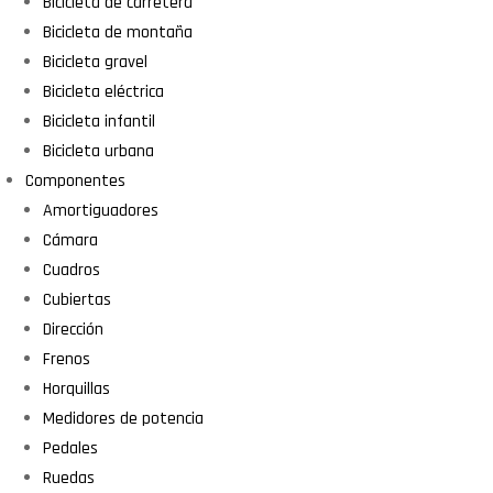
Bicicleta de carretera
Bicicleta de montaña
Bicicleta gravel
Bicicleta eléctrica
Bicicleta infantil
Bicicleta urbana
Componentes
Amortiguadores
Cámara
Cuadros
Cubiertas
Dirección
Frenos
Horquillas
Medidores de potencia
Pedales
Ruedas