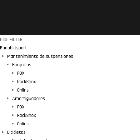
HIDE FILTER
Badabicisport
Mantenimiento de suspensiones
Horquillas
FOX
RockShox
Öhlins
Amortiguadores
FOX
RockShox
Öhlins
Bicicletas