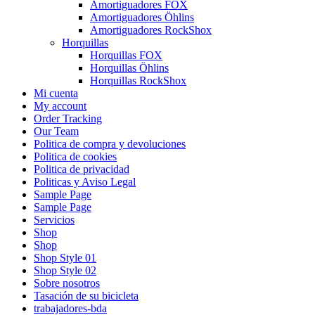
Amortiguadores FOX
Amortiguadores Öhlins
Amortiguadores RockShox
Horquillas
Horquillas FOX
Horquillas Öhlins
Horquillas RockShox
Mi cuenta
My account
Order Tracking
Our Team
Politica de compra y devoluciones
Politica de cookies
Politica de privacidad
Politicas y Aviso Legal
Sample Page
Sample Page
Servicios
Shop
Shop
Shop Style 01
Shop Style 02
Sobre nosotros
Tasación de su bicicleta
trabajadores-bda