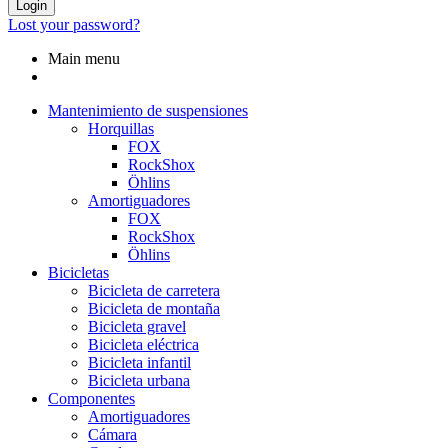
Login
Lost your password?
Main menu
Mantenimiento de suspensiones
Horquillas
FOX
RockShox
Öhlins
Amortiguadores
FOX
RockShox
Öhlins
Bicicletas
Bicicleta de carretera
Bicicleta de montaña
Bicicleta gravel
Bicicleta eléctrica
Bicicleta infantil
Bicicleta urbana
Componentes
Amortiguadores
Cámara