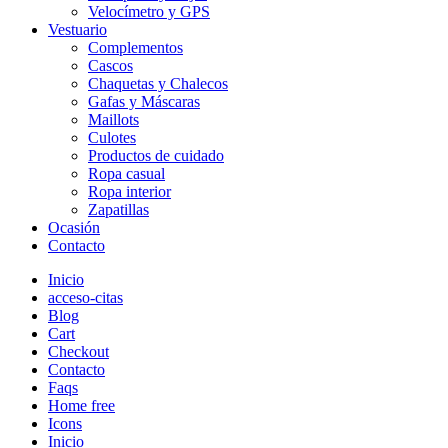
Velocímetro y GPS
Vestuario
Complementos
Cascos
Chaquetas y Chalecos
Gafas y Máscaras
Maillots
Culotes
Productos de cuidado
Ropa casual
Ropa interior
Zapatillas
Ocasión
Contacto
Inicio
acceso-citas
Blog
Cart
Checkout
Contacto
Faqs
Home free
Icons
Inicio