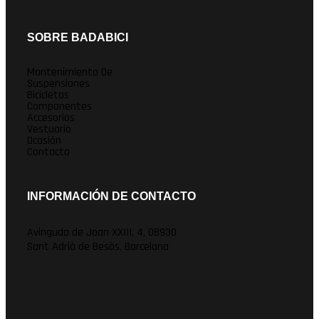
SOBRE BADABICI
Mantenimiento De
Suspensiones
Bicicletas
Componentes
Accesorios
Vestuario
Ocasión
Contacto
INFORMACIÓN DE CONTACTO
Avinguda de Joan XXIII, 4, 08930
Sant Adrià de Besòs, Barcelona