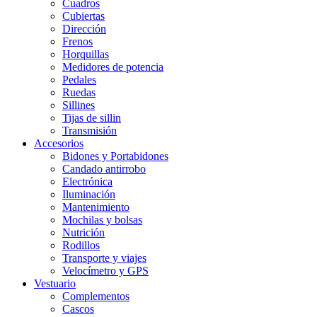
Cuadros
Cubiertas
Dirección
Frenos
Horquillas
Medidores de potencia
Pedales
Ruedas
Sillines
Tijas de sillin
Transmisión
Accesorios
Bidones y Portabidones
Candado antirrobo
Electrónica
Iluminación
Mantenimiento
Mochilas y bolsas
Nutrición
Rodillos
Transporte y viajes
Velocímetro y GPS
Vestuario
Complementos
Cascos