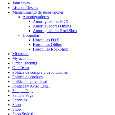
John smith
Lista de Deseos
Mantenimiento de suspensiones
Amortiguadores
Amortiguadores FOX
Amortiguadores Öhlins
Amortiguadores RockShox
Horquillas
Horquillas FOX
Horquillas Öhlins
Horquillas RockShox
Mi cuenta
My account
Order Tracking
Our Team
Politica de compra y devoluciones
Politica de cookies
Politica de privacidad
Politicas y Aviso Legal
Sample Page
Sample Page
Servicios
Shop
Shop
Shop Style 01