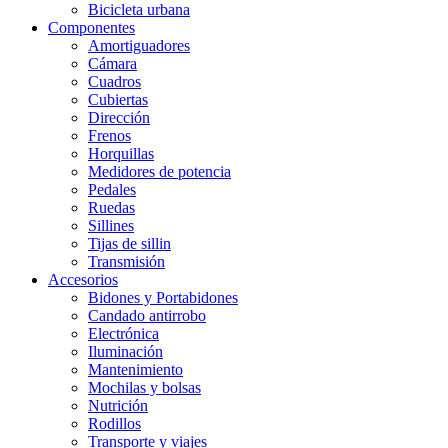
Bicicleta urbana
Componentes
Amortiguadores
Cámara
Cuadros
Cubiertas
Dirección
Frenos
Horquillas
Medidores de potencia
Pedales
Ruedas
Sillines
Tijas de sillin
Transmisión
Accesorios
Bidones y Portabidones
Candado antirrobo
Electrónica
Iluminación
Mantenimiento
Mochilas y bolsas
Nutrición
Rodillos
Transporte y viajes