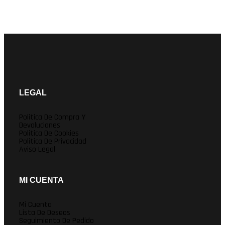
LEGAL
Politica De Compra Y
Devoluciones
Politica De Cookies
Politica De Privacidad
Aviso Legal
MI CUENTA
Mi Cuenta
Lista De Deseos
Seguimiento De Pedido