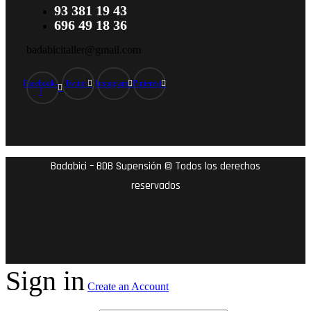
93 381 19 43
696 49 18 36
badabicitaller@gmail.com
Facebook-
Twitter
Instagram
Pinterest
f
Badabici – BDB Supensión © Todos los derechos
reservados
Sign in
Create an Account