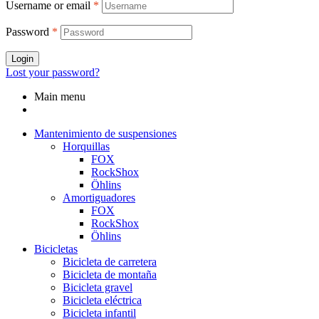
Username or email
*
Password
*
Login
Lost your password?
Main menu
Mantenimiento de suspensiones
Horquillas
FOX
RockShox
Öhlins
Amortiguadores
FOX
RockShox
Öhlins
Bicicletas
Bicicleta de carretera
Bicicleta de montaña
Bicicleta gravel
Bicicleta eléctrica
Bicicleta infantil