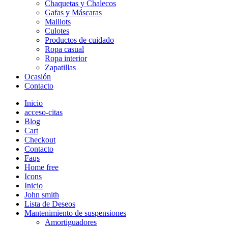
Chaquetas y Chalecos
Gafas y Máscaras
Maillots
Culotes
Productos de cuidado
Ropa casual
Ropa interior
Zapatillas
Ocasión
Contacto
Inicio
acceso-citas
Blog
Cart
Checkout
Contacto
Faqs
Home free
Icons
Inicio
John smith
Lista de Deseos
Mantenimiento de suspensiones
Amortiguadores