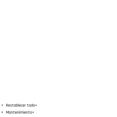
Restablecer todo
×
Mantenimiento
×