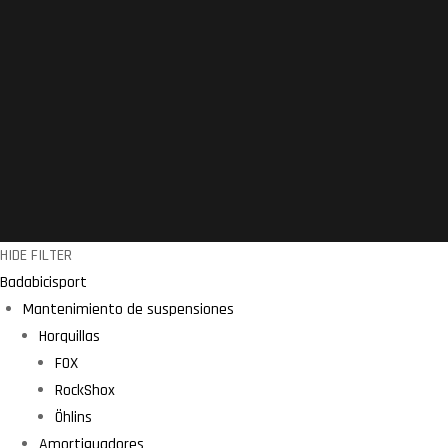
HIDE FILTER
Badabicisport
Mantenimiento de suspensiones
Horquillas
FOX
RockShox
Öhlins
Amortiguadores