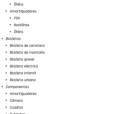
Öhlins
Amortiguadores
FOX
RockShox
Öhlins
Bicicletas
Bicicleta de carretera
Bicicleta de montaña
Bicicleta gravel
Bicicleta eléctrica
Bicicleta infantil
Bicicleta urbana
Componentes
Amortiguadores
Cámara
Cuadros