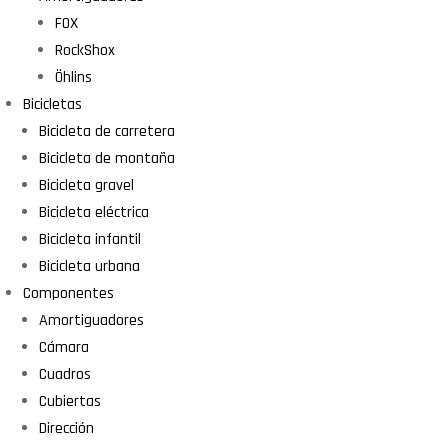
FOX
RockShox
Öhlins
Bicicletas
Bicicleta de carretera
Bicicleta de montaña
Bicicleta gravel
Bicicleta eléctrica
Bicicleta infantil
Bicicleta urbana
Componentes
Amortiguadores
Cámara
Cuadros
Cubiertas
Dirección