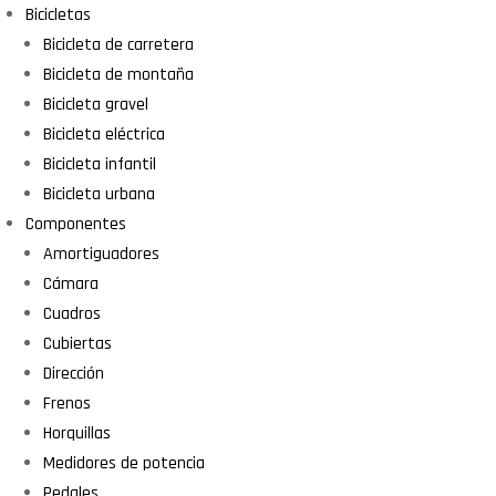
Bicicletas
Bicicleta de carretera
Bicicleta de montaña
Bicicleta gravel
Bicicleta eléctrica
Bicicleta infantil
Bicicleta urbana
Componentes
Amortiguadores
Cámara
Cuadros
Cubiertas
Dirección
Frenos
Horquillas
Medidores de potencia
Pedales