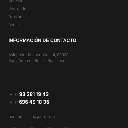
Accesorios
Vestuario
Ocasión
Contacto
INFORMACIÓN DE CONTACTO
Avinguda de Joan XXIII, 4, 08930
Sant Adrià de Besòs, Barcelona
93 381 19 43
696 49 18 36
badabicitaller@gmail.com