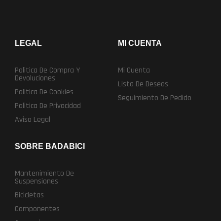
LEGAL
MI CUENTA
Politica De Compra Y
Mi Cuenta
Devoluciones
Lista De Deseos
Politica De Cookies
Seguimiento De Pedido
Politica De Privacidad
Aviso Legal
SOBRE BADABICI
Mantenimiento De
Suspensiones
Bicicletas
Componentes