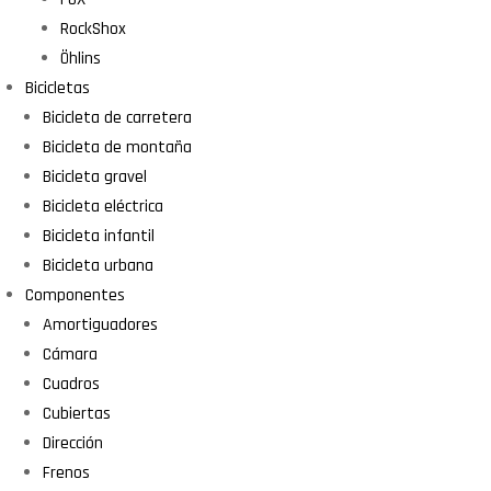
RockShox
Öhlins
Bicicletas
Bicicleta de carretera
Bicicleta de montaña
Bicicleta gravel
Bicicleta eléctrica
Bicicleta infantil
Bicicleta urbana
Componentes
Amortiguadores
Cámara
Cuadros
Cubiertas
Dirección
Frenos