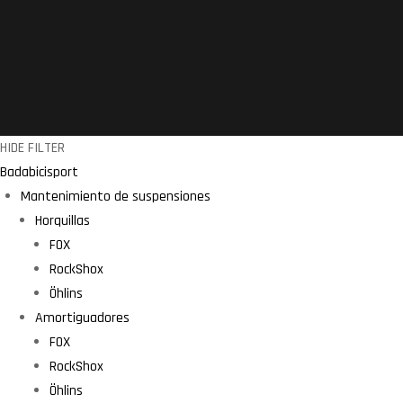
HIDE FILTER
Badabicisport
Mantenimiento de suspensiones
Horquillas
FOX
RockShox
Öhlins
Amortiguadores
FOX
RockShox
Öhlins