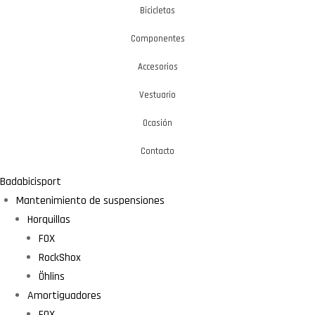
Bicicletas
Componentes
Accesorios
Vestuario
Ocasión
Contacto
Badabicisport
Mantenimiento de suspensiones
Horquillas
FOX
RockShox
Öhlins
Amortiguadores
FOX