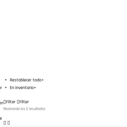
Restablecer todo
×
or
En inventario
×
Filter
Filter
en
Mostrando los 2 resultados
e