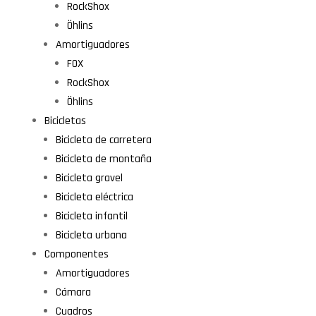
RockShox
Öhlins
Amortiguadores
FOX
RockShox
Öhlins
Bicicletas
Bicicleta de carretera
Bicicleta de montaña
Bicicleta gravel
Bicicleta eléctrica
Bicicleta infantil
Bicicleta urbana
Componentes
Amortiguadores
Cámara
Cuadros