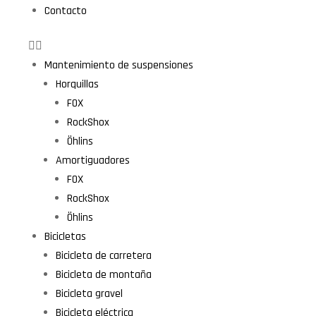
Contacto
Mantenimiento de suspensiones
Horquillas
FOX
RockShox
Öhlins
Amortiguadores
FOX
RockShox
Öhlins
Bicicletas
Bicicleta de carretera
Bicicleta de montaña
Bicicleta gravel
Bicicleta eléctrica